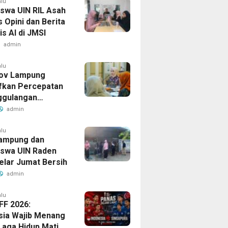
alu
swa UIN RIL Asah
 Opini dan Berita
s AI di JMSI
admin
alu
ov Lampung
ifkan Percepatan
ggulangan
ulosis
admin
alu
ampung dan
swa UIN Raden
Gelar Jumat Bersih
admin
alu
FF 2026:
sia Wajib Menang
Laga Hidup Mati