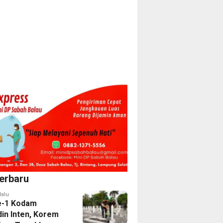
erbaru
lalu
e-1 Kodam
din Inten, Korem