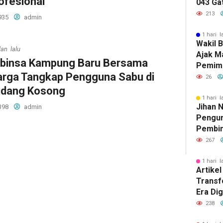
ofesional ‎
043 Ga
Pengab
213
935
admin
1 hari l
Wakil 
lan lalu
Ajak M
abinsa Kampung Baru Bersama
Pemimp
rga Tangkap Pengguna Sabu di
Berinte
26
Berda
dang Kosong ‎
1 hari l
Jihan 
398
admin
Pengur
Pembin
Raden 
267
1 hari l
Artikel
Transf
Era Dig
Besar 
238
Tantan