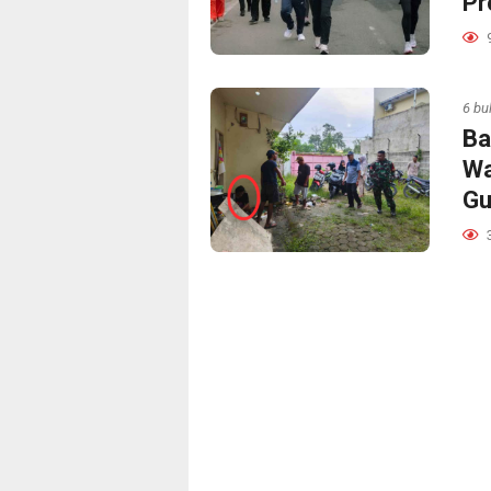
Pr
6 bu
‎B
Wa
Gu