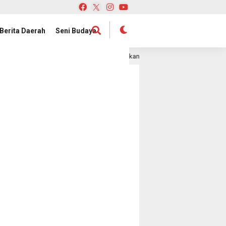
Berita Daerah
Seni Budaya
Jihan Nurlela Kukuhkan Pengurus Mabigus dan Pembina Gudep
1 hari lalu