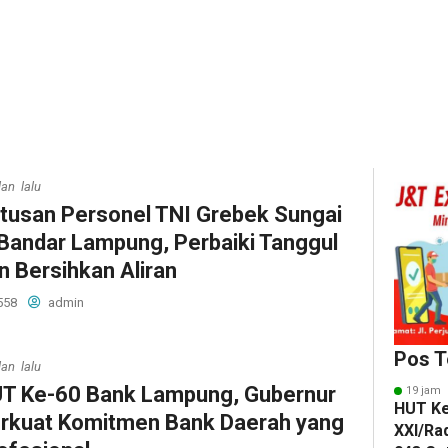
lan lalu
tusan Personel TNI Grebek Sungai
 Bandar Lampung, Perbaiki Tanggul
n Bersihkan Aliran
558
admin
Pos T
lan lalu
UT Ke-60 Bank Lampung, Gubernur
19 jam 
HUT K
rkuat Komitmen Bank Daerah yang
XXI/Ra