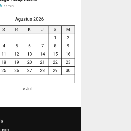
Singapura
admin
Agustus 2026
S
R
K
J
S
M
1
2
4
5
6
7
8
9
11
12
13
14
15
16
18
19
20
21
22
23
25
26
27
28
29
30
« Jul
da
husus