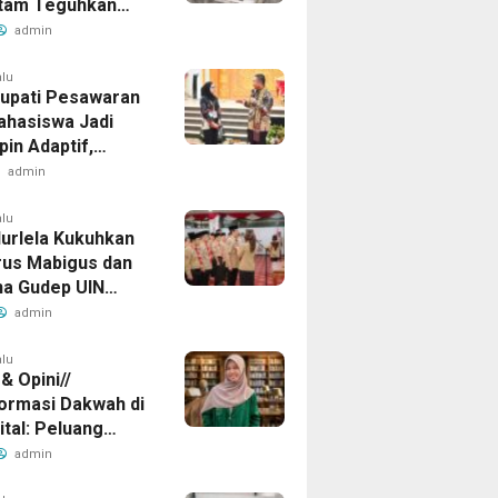
tam Teguhkan
dian untuk Rakyat
admin
alu
Bupati Pesawaran
ahasiswa Jadi
in Adaptif,
gritas, dan
admin
mpak
alu
Nurlela Kukuhkan
us Mabigus dan
a Gudep UIN
Intan
admin
alu
 & Opini//
ormasi Dakwah di
ital: Peluang
di Tengah
admin
gan Informasi