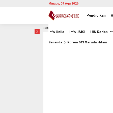
Minggu, 09 Agu 2026
Pendidikan
H
guhkan Pengabdian untuk Rakyat
Wakil Bupati Pesawaran
1 hari lalu
x
Info Unila
Info JMSI
UIN Raden In
Beranda
Korem 043 Garuda Hitam