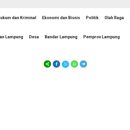
ukum dan Kriminal
Ekonomi dan Bisnis
Politik
Olah Raga
 Ajak Mahasiswa Jadi Pemimpin Adaptif, Berintegritas, dan Berdampak
tan Lampung
Desa
Bandar Lampung
Pemprov Lampung