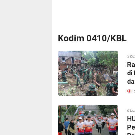
Kodim 0410/KBL
3 bu
Ra
di
da
6 bu
‎H
Pe