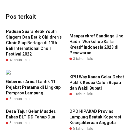
Pos terkait
Paduan Suara Betik Youth
Menparekraf Sandiaga Uno
Singers Dan Betik Children’s
Hadiri Workshop KaTa
Choir Siap Berlaga di 11th
Kreatif Indonesia 2023 di
Bali International Choir
Pesawaran
Festival 2022
3 tahun lalu
4 tahun lalu
KPU Way Kanan Gelar Debat
Gubernur Arinal Lantik 11
Publik Kedua Calon Bupati
Pejabat Pratama di Lingkup
dan Wakil Bupati
Pemprov Lampung
1 tahun lalu
6 tahun lalu
Desa Tajur Gelar Musdes
DPD HIPAKAD Provinsi
Bahas BLT-DD Tahap Dua
Lampung Bentuk Koperasi
Kesejahteraan Anggota
5 tahun lalu
5 tahun lalu