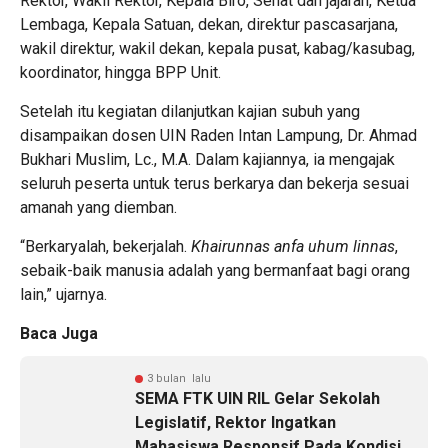
Rektor, Wakil Rektor, Kepala Biro, Senat dan jajaran, Ketua
Lembaga, Kepala Satuan, dekan, direktur pascasarjana,
wakil direktur, wakil dekan, kepala pusat, kabag/kasubag,
koordinator, hingga BPP Unit.
Setelah itu kegiatan dilanjutkan kajian subuh yang
disampaikan dosen
UIN Raden Intan Lampung
, Dr. Ahmad
Bukhari Muslim, Lc., M.A. Dalam kajiannya, ia mengajak
seluruh peserta untuk terus berkarya dan bekerja sesuai
amanah yang diemban.
“Berkaryalah, bekerjalah.
Khairunnas anfa uhum linnas
,
sebaik-baik manusia adalah yang bermanfaat bagi orang
lain,” ujarnya.
Baca Juga
3 bulan lalu
SEMA FTK UIN RIL Gelar Sekolah
Legislatif, Rektor Ingatkan
Mahasiswa Responsif Pada Kondisi