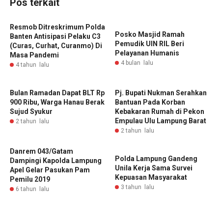
Pos terkait
Resmob Ditreskrimum Polda
Posko Masjid Ramah
Banten Antisipasi Pelaku C3
Pemudik UIN RIL Beri
(Curas, Curhat, Curanmo) Di
Pelayanan Humanis
Masa Pandemi
4 bulan lalu
4 tahun lalu
Bulan Ramadan Dapat BLT Rp
Pj. Bupati Nukman Serahkan
900 Ribu, Warga Hanau Berak
Bantuan Pada Korban
Sujud Syukur
Kebakaran Rumah di Pekon
Empulau Ulu Lampung Barat
2 tahun lalu
2 tahun lalu
Danrem 043/Gatam
Polda Lampung Gandeng
Dampingi Kapolda Lampung
Unila Kerja Sama Survei
Apel Gelar Pasukan Pam
Kepuasan Masyarakat
Pemilu 2019
3 tahun lalu
6 tahun lalu