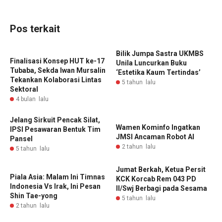
Pos terkait
Bilik Jumpa Sastra UKMBS
Finalisasi Konsep HUT ke-17
Unila Luncurkan Buku
Tubaba, Sekda Iwan Mursalin
‘Estetika Kaum Tertindas’
Tekankan Kolaborasi Lintas
5 tahun lalu
Sektoral
4 bulan lalu
Jelang Sirkuit Pencak Silat,
Wamen Kominfo Ingatkan
IPSI Pesawaran Bentuk Tim
JMSI Ancaman Robot AI
Pansel
2 tahun lalu
5 tahun lalu
Jumat Berkah, Ketua Persit
Piala Asia: Malam Ini Timnas
KCK Korcab Rem 043 PD
Indonesia Vs Irak, Ini Pesan
II/Swj Berbagi pada Sesama
Shin Tae-yong
5 tahun lalu
2 tahun lalu