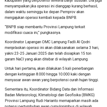
kabupaten yang berpotensi terkena banjir susulan. Dia juga
menyampaikan jika operasi ini dianggap kurang berhasil,
dalam waktu seminggu ke depan Pemprov akan
mengajukan operasi kembali kepada BNPB.
“BNPB siap membantu Provinsi Lampung terkait
modifikasi cuaca ini,” pungkasnya.
Koordinator Lapangan OMC Lampung Fadli Al Qodri
menjelaskan operasi ini akan dilaksanakan selama 3 hari,
yakni 23-25 Januari 2025 dan telah disiapkan 15 ton
garam NaCl yang akan ditebar di wilayah Lampung.
Untuk hari pertama, akan dilakukan 5 kali penerbangan
dengan ketinggian 8.000 hingga 10.000 kaki dengan
menyasar awan-awan yang berpotensi curah hujan tinggi.
Sementara itu, Koordinator Bidang Data dan Informasi
Badan Meteorologi, Klimatologi dan Geofisika (BMKG)
Provinsi Lampung Rudi Harianto memaparkan masih ada
potensi pertumbuhan awan cumulonimbus di wilayah