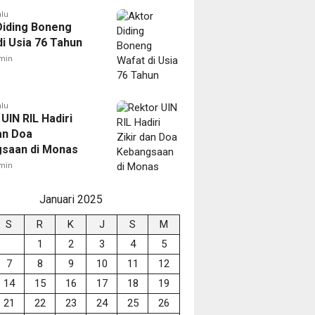
alu
Diding Boneng
di Usia 76 Tahun
min
alu
UIN RIL Hadiri
an Doa
saan di Monas
min
Januari 2025
S
R
K
J
S
M
1
2
3
4
5
7
8
9
10
11
12
14
15
16
17
18
19
21
22
23
24
25
26