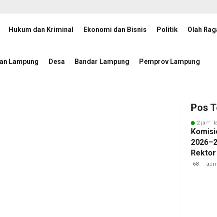
Hukum dan Kriminal
Ekonomi dan Bisnis
Politik
Olah Rag
ong Transparansi Penanganan Perkara di Kejati Lampung
1 hari lalu
tan Lampung
Desa
Bandar Lampung
Pemprov Lampung
Pos T
2 jam l
Komisi
2026–2
Rektor
Pengua
68
adm
Badan 