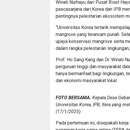
Winati Nurhayu dari Pusat Riset Hay
pascasarjana dari Korea dan IPB mer
pentingnya pelestarian ekosistem m
“Universitas Korea tertarik mempela
mangrove yang terancam punah. Sela
upaya konservasi mangrove serta men
dalam rangka pelestarian lingkungan,”
Prof. Ho Sang Kang dan Dr. Winati N
perguruan tinggi dan masyarakat da
hanya bermanfaat bagi lingkungan, t
dan ekonomi masyarakat lokal.
FOTO BERSAMA.
Kepala Desa Gebang
Universitas Korea, IPB, Itera yang m
(17/1/2025).
Pada pertemuan ini, disepakati kerja
perjanjian kerja sama antara ITERA