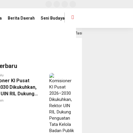
a
Berita Daerah
Seni Budaya
Lampung Jadi Provinsi dengan Inflasi Terendah di Sumatera
2 hari la
erbaru
alu
oner KI Pusat
030 Dikukuhkan,
 UIN RIL Dukung
tan Tata Kelola
in
Publik