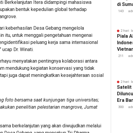
ati Berkelanjutan Itera didampingi mahasiswa
di Sum
upakan bentuk kepedulian global terhadap
143
ad
angrove.
jari keberhasilan Desa Gebang mengelola
2 hari l
in itu, untuk menggali pengetahuan mengenai
Piala A
gidentifikasi peluang kerja sama internasional
Indones
Vietnam
 ucap Dr. Winati.
Pakans
211
ad
urhayu menyatakan pentingnya kolaborasi antara
lam mendukung kegiatan konservasi yang tidak
etapi juga dapat meningkatkan kesejahteraan sosial
2 hari l
Sateli
Dilunc
 foto bersama saat kunjungan tiga universitas;
Era Ba
Lampu
elakukan penelitian pelestarian mangrove, Jumat
300
ad
 sama berkelanjutan yang akan diwujudkan melalui
 dan Desa Gebang, yang mencakup Tri Dharma