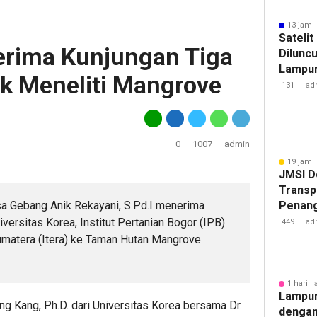
13 jam 
Sateli
erima Kunjungan Tiga
Diluncu
Lampun
uk Meneliti Mangrove
Baru
131
ad
0
1007
admin
19 jam 
JMSI D
Transp
sa Gebang Anik Rekayani, S.Pd.I menerima
Penang
Kejati
iversitas Korea, Institut Pertanian Bogor (IPB)
449
ad
umatera (Itera) ke Taman Hutan Mangrove
1 hari l
Lampun
ng Kang, Ph.D. dari Universitas Korea bersama Dr.
dengan