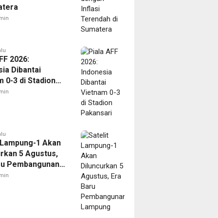
atera
min
alu
FF 2026:
ia Dibantai
 0-3 di Stadion
ari
min
alu
t Lampung-1 Akan
urkan 5 Agustus,
ru Pembangunan
ng
min