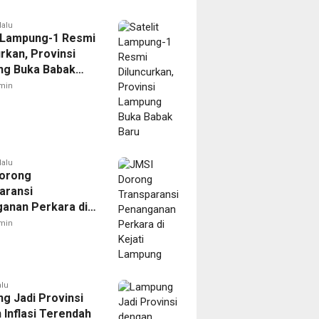
lalu
t Lampung-1 Resmi
rkan, Provinsi
g Buka Babak
min
lalu
orong
aransi
anan Perkara di
 Lampung
min
alu
g Jadi Provinsi
 Inflasi Terendah