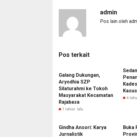
admin
Pos lain oleh ad
Pos terkait
Sedan
Galang Dukungan,
Penan
Aryodhia SZP
Kades
Silaturahmi ke Tokoh
Kasus
Masyarakat Kecamatan
6 tahu
Rajabasa
1 tahun lalu
Gindha Ansori: Karya
Buka 
Jurnalistik
Provi