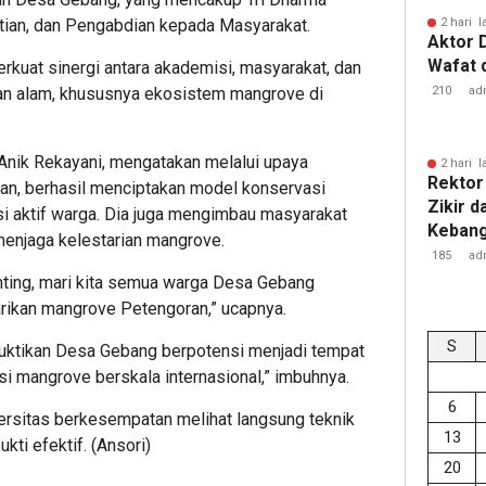
itian, dan Pengabdian kepada Masyarakat.
2 hari l
Aktor 
Wafat 
rkuat sinergi antara akademisi, masyarakat, dan
an alam, khususnya ekosistem mangrove di
210
ad
Anik Rekayani, mengatakan melalui upaya
2 hari l
Rektor 
n, berhasil menciptakan model konservasi
Zikir d
i aktif warga. Dia juga mengimbau masyarakat
Kebang
njaga kelestarian mangrove.
185
ad
nting, mari kita semua warga Desa Gebang
ikan mangrove Petengoran,” ucapnya.
S
uktikan Desa Gebang berpotensi menjadi tempat
asi mangrove berskala internasional,” imbuhnya.
6
ersitas berkesempatan melihat langsung teknik
13
kti efektif. (Ansori)
20