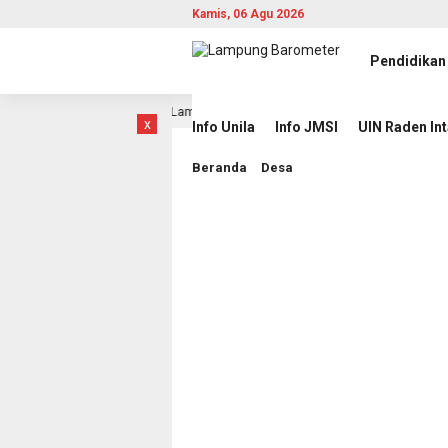
Kamis, 06 Agu 2026
Pendidikan
iluncurkan, Provinsi Lampung Buka Babak Baru
JMSI Dor
19 jam lalu
x
Info Unila
Info JMSI
UIN Raden In
Beranda
Desa