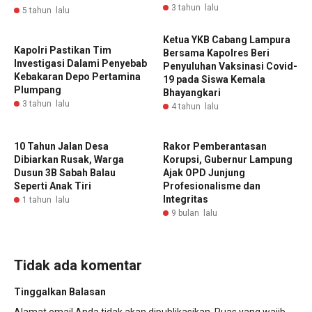
3 tahun lalu
5 tahun lalu
Ketua YKB Cabang Lampura
Kapolri Pastikan Tim
Bersama Kapolres Beri
Investigasi Dalami Penyebab
Penyuluhan Vaksinasi Covid-
Kebakaran Depo Pertamina
19 pada Siswa Kemala
Plumpang
Bhayangkari
3 tahun lalu
4 tahun lalu
10 Tahun Jalan Desa
‎Rakor Pemberantasan
Dibiarkan Rusak, Warga
Korupsi, Gubernur Lampung
Dusun 3B Sabah Balau
Ajak OPD Junjung
Seperti Anak Tiri
Profesionalisme dan
Integritas
1 tahun lalu
9 bulan lalu
Tidak ada komentar
Tinggalkan Balasan