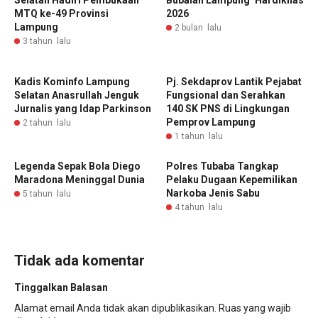
Selatan Hadiri Pembukaan
Bubalah Lampung’ Hardiknas
MTQ ke-49 Provinsi
2026
Lampung
2 bulan lalu
3 tahun lalu
Kadis Kominfo Lampung
Pj. Sekdaprov Lantik Pejabat
Selatan Anasrullah Jenguk
Fungsional dan Serahkan
Jurnalis yang Idap Parkinson
140 SK PNS di Lingkungan
Pemprov Lampung
2 tahun lalu
1 tahun lalu
Legenda Sepak Bola Diego
Polres Tubaba Tangkap
Maradona Meninggal Dunia
Pelaku Dugaan Kepemilikan
Narkoba Jenis Sabu
5 tahun lalu
4 tahun lalu
Tidak ada komentar
Tinggalkan Balasan
Alamat email Anda tidak akan dipublikasikan.
Ruas yang wajib