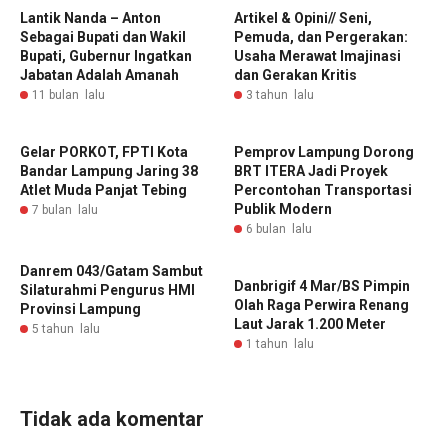
‎Lantik Nanda – Anton
Artikel & Opini// Seni,
Sebagai Bupati dan Wakil
Pemuda, dan Pergerakan:
Bupati, Gubernur Ingatkan
Usaha Merawat Imajinasi
Jabatan Adalah Amanah
dan Gerakan Kritis
11 bulan lalu
3 tahun lalu
‎Gelar PORKOT, FPTI Kota
Pemprov Lampung Dorong
Bandar Lampung Jaring 38
BRT ITERA Jadi Proyek
Atlet Muda Panjat Tebing ‎
Percontohan Transportasi
Publik Modern
7 bulan lalu
6 bulan lalu
Danrem 043/Gatam Sambut
Danbrigif 4 Mar/BS Pimpin
Silaturahmi Pengurus HMI
Olah Raga Perwira Renang
Provinsi Lampung
Laut Jarak 1.200 Meter
5 tahun lalu
1 tahun lalu
Tidak ada komentar