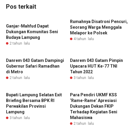
Pos terkait
Rumahnya Disatroni Pencuri,
Ganjar-Mahfud Dapat
Seorang Warga Menggala
Dukungan Komunitas Seni
Melapor ke Polsek
Budaya Lampung
4 tahun lalu
2 tahun lalu
Danrem 043 Gatam Dampingi
Danrem 043 Gatam Pimpin
Gubernur Safari Ramadhan
Upacara HUT Ke-77 TNI
di Metro
Tahun 2022
2 tahun lalu
3 tahun lalu
Bupati Lampung Selatan Exit
Para Pendiri UKMF KSS
Briefing Bersama BPK RI
‘Rame-Rame’ Apresiasi
Perwakilan Provinsi
Dukungan Dekan FKIP
Lampung
Terhadap Kegiatan Seni
Mahasiswa
3 tahun lalu
2 tahun lalu