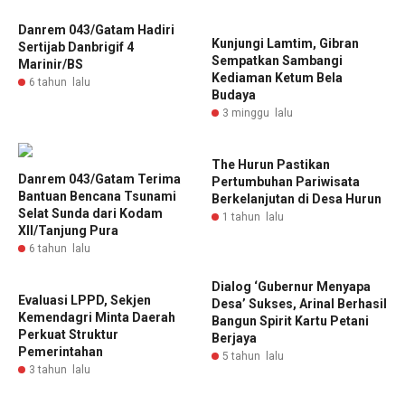
Danrem 043/Gatam Hadiri
Kunjungi Lamtim, Gibran
Sertijab Danbrigif 4
Sempatkan Sambangi
Marinir/BS
Kediaman Ketum Bela
6 tahun lalu
Budaya
3 minggu lalu
‎The Hurun Pastikan
Danrem 043/Gatam Terima
Pertumbuhan Pariwisata
Bantuan Bencana Tsunami
Berkelanjutan di Desa Hurun
Selat Sunda dari Kodam
1 tahun lalu
XII/Tanjung Pura
6 tahun lalu
Dialog ‘Gubernur Menyapa
Evaluasi LPPD, Sekjen
Desa’ Sukses, Arinal Berhasil
Kemendagri Minta Daerah
Bangun Spirit Kartu Petani
Perkuat Struktur
Berjaya
Pemerintahan
5 tahun lalu
3 tahun lalu