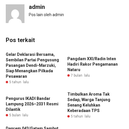
admin
Pos lain oleh admin
Pos terkait
Gelar Deklarasi Bersama,
‎Pangdam XXI/Radin Inten
Sembilan Partai Pengusung
Hadiri Rakor Pengamanan
Pasangan Dendi-Marzuki,
Nataru ‎
Siap Menangkan Pilkada
7 bulan lalu
Pesawaran
5 tahun lalu
Timbulkan Aroma Tak
Pengurus IKADI Bandar
Sedap, Warga Tanjung
Lampung 2026–2031 Resmi
Senang Keluhkan
Dilantik
Keberadaan TPS
5 bulan lalu
5 tahun lalu
Danrem 043/Gatam Sambut