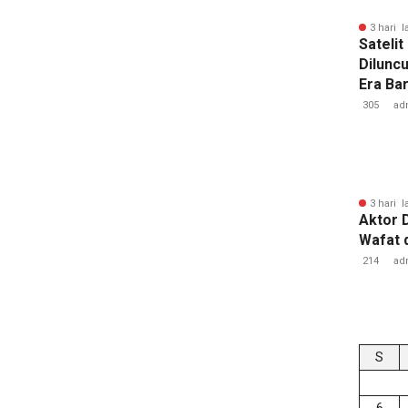
3 hari l
Sateli
Dilunc
Era Ba
Lampu
305
ad
3 hari l
Aktor 
Wafat 
214
ad
S
6