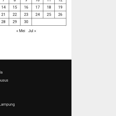
14
15
16
17
18
19
21
22
23
24
25
26
28
29
30
« Mei
Jul »
da
husus
 Lampung