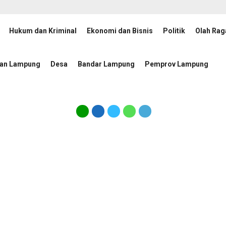
Hukum dan Kriminal
Ekonomi dan Bisnis
Politik
Olah Rag
ukuhkan, Rektor UIN RIL Dukung Penguatan Tata Kelola Badan Publik
tan Lampung
Desa
Bandar Lampung
Pemprov Lampung