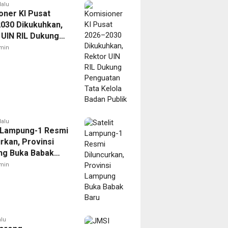
lalu
oner KI Pusat
030 Dikukuhkan,
 UIN RIL Dukung
tan Tata Kelola
min
Publik
lalu
t Lampung-1 Resmi
rkan, Provinsi
g Buka Babak
min
alu