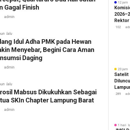
12 jam 
n Gagal Finish
Komisi
2026–2
admin
Rektor
Pengua
102
ad
Badan 
hun lalu
lang Idul Adha PMK pada Hewan
kin Menyebar, Begini Cara Aman
nsumsi Daging
admin
23 jam 
Sateli
Diluncu
hun lalu
Lampun
rosil Mabsus Dikukuhkan Sebagai
Baru
289
ad
tua SKIn Chapter Lampung Barat
admin
1 hari l