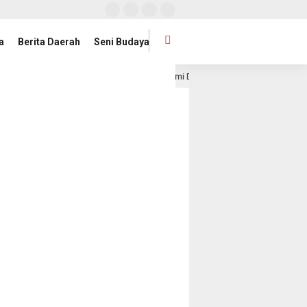
a
Berita Daerah
Seni Budaya
Satelit Lampung-1 Resmi Diluncurkan, Provinsi Lampung Buka B
23 jam lalu