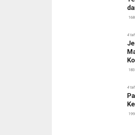
da
168
4 ta
Je
Ma
Ko
183
4 ta
Pa
Ke
199