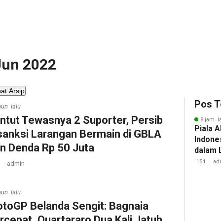
 Jun 2022
hat Arsip
Pos T
hun lalu
ntut Tewasnya 2 Suporter, Persib
8 jam l
Piala A
sanksi Larangan Bermain di GBLA
Indone
n Denda Rp 50 Juta
dalam 
Lawan 
154
ad
admin
hun lalu
toGP Belanda Sengit: Bagnaia
rcepat, Quartararo Dua Kali Jatuh