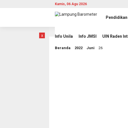
Kamis, 06 Agu 2026
Pendidikan
ati Lawan Singapura
Komisioner KI Pusat 2026–2030 Dik
12 jam lalu
x
Info Unila
Info JMSI
UIN Raden In
Beranda
2022
Juni
26