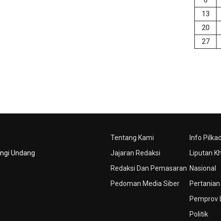
13
20
27
Tentang Kami
Info Pilka
ungi Undang
Jajaran Redaksi
Liputan K
Redaksi Dan Pemasaran
Nasional
Pedoman Media Siber
Pertanian
Pemprov
Politik