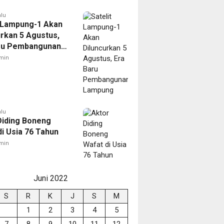
alu
t Lampung-1 Akan
urkan 5 Agustus,
ru Pembangunan
ng
min
alu
Diding Boneng
di Usia 76 Tahun
min
Juni 2022
S
R
K
J
S
M
1
2
3
4
5
7
8
9
10
11
12