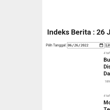
Indeks Berita : 26
Pilih Tanggal:
Li
4 ta
Bu
Di
Da
189
4 ta
Mo
Te