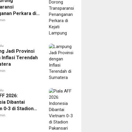
orong
aransi
anan Perkara di
 Lampung
min
alu
g Jadi Provinsi
 Inflasi Terendah
atera
min
alu
FF 2026:
ia Dibantai
 0-3 di Stadion
ari
min