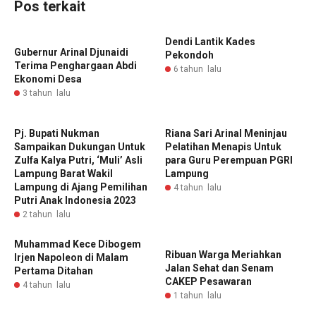
Pos terkait
Dendi Lantik Kades
Gubernur Arinal Djunaidi
Pekondoh
Terima Penghargaan Abdi
6 tahun lalu
Ekonomi Desa
3 tahun lalu
Pj. Bupati Nukman
Riana Sari Arinal Meninjau
Sampaikan Dukungan Untuk
Pelatihan Menapis Untuk
Zulfa Kalya Putri, ‘Muli’ Asli
para Guru Perempuan PGRI
Lampung Barat Wakil
Lampung
Lampung di Ajang Pemilihan
4 tahun lalu
Putri Anak Indonesia 2023
2 tahun lalu
Muhammad Kece Dibogem
Ribuan Warga Meriahkan
Irjen Napoleon di Malam
Jalan Sehat dan Senam
Pertama Ditahan
CAKEP Pesawaran
4 tahun lalu
1 tahun lalu