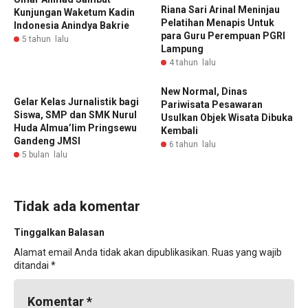
Riana Sari Arinal Meninjau
Kunjungan Waketum Kadin
Pelatihan Menapis Untuk
Indonesia Anindya Bakrie
para Guru Perempuan PGRI
5 tahun lalu
Lampung
4 tahun lalu
New Normal, Dinas
Gelar Kelas Jurnalistik bagi
Pariwisata Pesawaran
Siswa, SMP dan SMK Nurul
Usulkan Objek Wisata Dibuka
Huda Almua’lim Pringsewu
Kembali
Gandeng JMSI
6 tahun lalu
5 bulan lalu
Tidak ada komentar
Tinggalkan Balasan
Alamat email Anda tidak akan dipublikasikan.
Ruas yang wajib
ditandai
*
Komentar
*