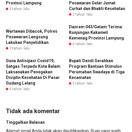
Provinsi Lampung
Pesawaran Gelar Jumat
Curhat dan Bhakti Kesehatan
3 tahun lalu
2 tahun lalu
Danrem 043/Gatam Terima
Wartawan Dibacok, Polres
Kunjungan Kakanwil
Pesawaran Langsung
Kemenag Provinsi Lampung
Lakukan Penyelidikan
6 tahun lalu
3 tahun lalu
Guna Antisipasi Covid19,
Bupati Dendi Serahkan
Satgas Terpadu Kota Balam
Program Bantuan Stimulus
Laksanakan Penegakan
Perumahan Swadaya di Tiga
Disiplin Kesehatan Di Pasar
Kecamatan
Gudang Lelang
5 tahun lalu
6 tahun lalu
Tidak ada komentar
Tinggalkan Balasan
Alamat email Anda tidak akan dipublikasikan.
Ruas yang wajib