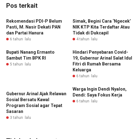
Pos terkait
Rekomendasi PDI-P Belum
Simak, Begini Cara ‘Ngecek’
Pasti, M. Nasir Dekati PAN
NIK KTP Kita Terdaftar Atau
dan Partai Hanura
Tidak di Dukcapil
6 tahun lalu
4 tahun lalu
Bupati Nanang Ermanto
Hindari Penyebaran Covid-
Sambut Tim BPK RI
19, Gubernur Arinal Salat Idul
Fitri di Rumah Bersama
5 tahun lalu
Keluarga
6 tahun lalu
Warga Ingin Dendi Nyalon,
Gubernur Arinal Ajak Relawan
Dendi: Saya Fokus Kerja
Sosial Bersatu Kawal
6 tahun lalu
Program Sosial agar Tepat
Sasaran
3 tahun lalu