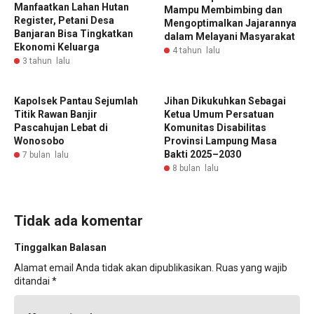
Manfaatkan Lahan Hutan
Mampu Membimbing dan
Register, Petani Desa
Mengoptimalkan Jajarannya
Banjaran Bisa Tingkatkan
dalam Melayani Masyarakat
Ekonomi Keluarga
4 tahun lalu
3 tahun lalu
‎Kapolsek Pantau Sejumlah
‎Jihan Dikukuhkan Sebagai
Titik Rawan Banjir
Ketua Umum Persatuan
Pascahujan Lebat di
Komunitas Disabilitas
Wonosobo ‎
Provinsi Lampung Masa
Bakti 2025–2030
7 bulan lalu
8 bulan lalu
Tidak ada komentar
Tinggalkan Balasan
Alamat email Anda tidak akan dipublikasikan.
Ruas yang wajib
ditandai
*