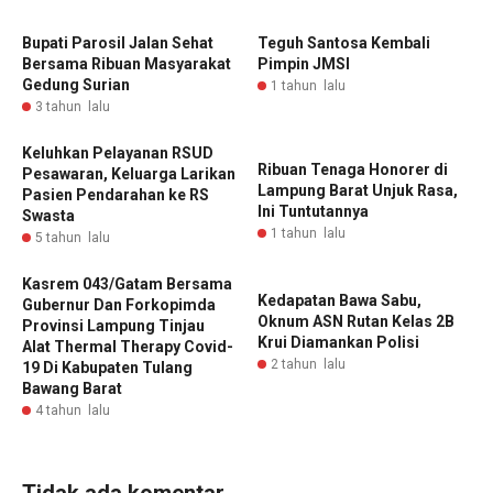
Bupati Parosil Jalan Sehat
Teguh Santosa Kembali
Bersama Ribuan Masyarakat
Pimpin JMSI ‎
Gedung Surian
1 tahun lalu
3 tahun lalu
Keluhkan Pelayanan RSUD
Ribuan Tenaga Honorer di
Pesawaran, Keluarga Larikan
Lampung Barat Unjuk Rasa,
Pasien Pendarahan ke RS
Ini Tuntutannya
Swasta
1 tahun lalu
5 tahun lalu
Kasrem 043/Gatam Bersama
Kedapatan Bawa Sabu,
Gubernur Dan Forkopimda
Oknum ASN Rutan Kelas 2B
Provinsi Lampung Tinjau
Krui Diamankan Polisi
Alat Thermal Therapy Covid-
2 tahun lalu
19 Di Kabupaten Tulang
Bawang Barat
4 tahun lalu