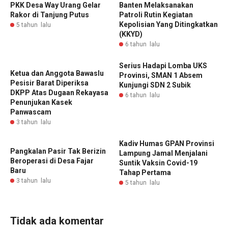
PKK Desa Way Urang Gelar
Banten Melaksanakan
Rakor di Tanjung Putus
Patroli Rutin Kegiatan
Kepolisian Yang Ditingkatkan
5 tahun lalu
(KKYD)
6 tahun lalu
Serius Hadapi Lomba UKS
Ketua dan Anggota Bawaslu
Provinsi, SMAN 1 Absem
Pesisir Barat Diperiksa
Kunjungi SDN 2 Subik
DKPP Atas Dugaan Rekayasa
6 tahun lalu
Penunjukan Kasek
Panwascam
3 tahun lalu
Kadiv Humas GPAN Provinsi
Pangkalan Pasir Tak Berizin
Lampung Jamal Menjalani
Beroperasi di Desa Fajar
Suntik Vaksin Covid-19
Baru
Tahap Pertama
3 tahun lalu
5 tahun lalu
Tidak ada komentar