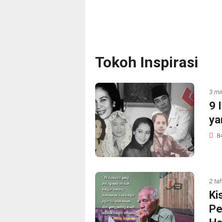
Tokoh Inspirasi
3 mi
9 
ya
8
2 ta
Ki
Pe