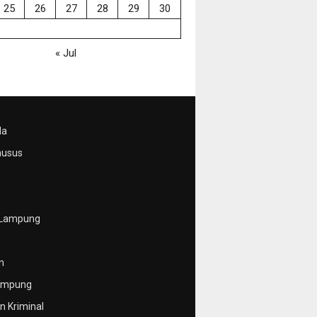
25
26
27
28
29
30
« Jul
da
husus
 Lampung
n
ampung
 Kriminal