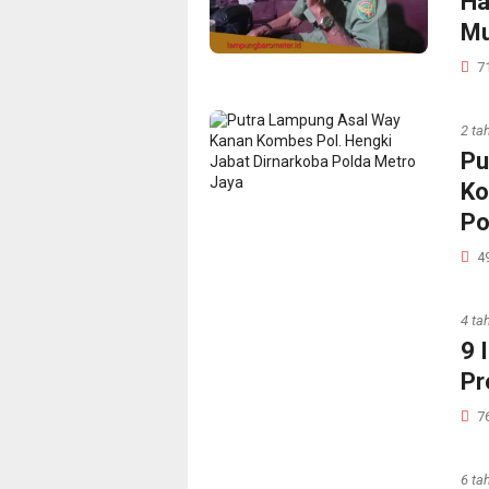
Ha
Mu
7
2 ta
Pu
Ko
Po
4
4 ta
9 
Pr
7
6 ta