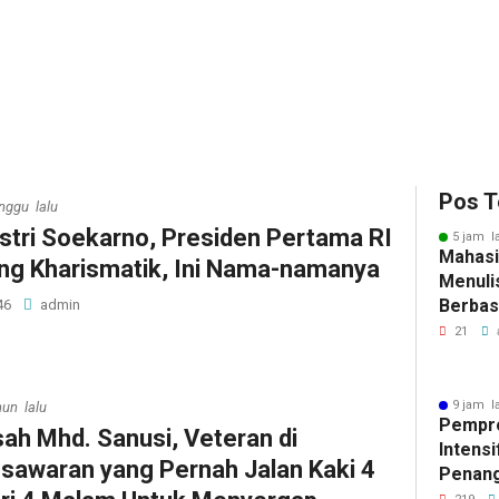
Pos T
nggu lalu
Istri Soekarno, Presiden Pertama RI
5 jam l
Mahasi
ng Kharismatik, Ini Nama-namanya
Menulis
Berbasi
46
admin
21
9 jam l
hun lalu
Pempr
sah Mhd. Sanusi, Veteran di
Intens
sawaran yang Pernah Jalan Kaki 4
Penan
Tuberk