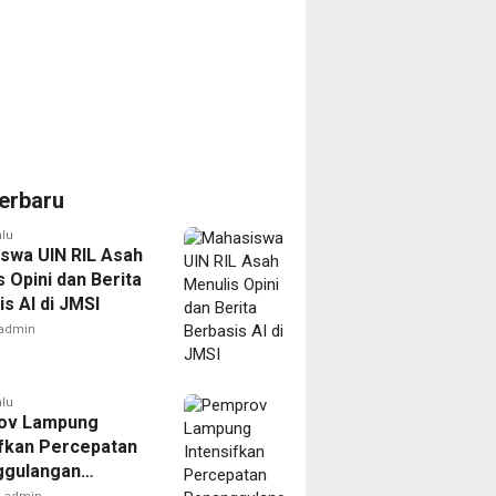
erbaru
alu
swa UIN RIL Asah
 Opini dan Berita
s AI di JMSI
admin
alu
ov Lampung
ifkan Percepatan
ggulangan
ulosis