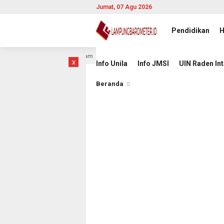
Jumat, 07 Agu 2026
Pendidikan
H
I di JMSI
Pemprov Lampung Intensifkan Percepatan Pena
9 jam lalu
x
Info Unila
Info JMSI
UIN Raden In
Beranda