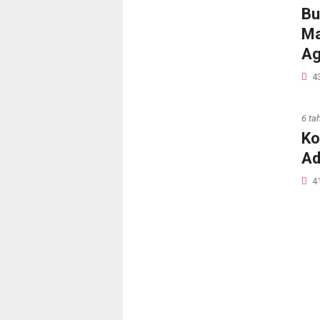
Bu
Ma
Ag
4
6 ta
Ko
Ad
4