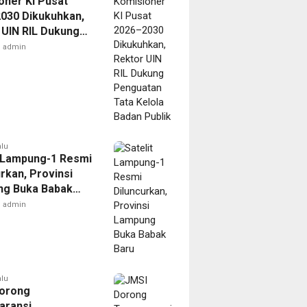
oner KI Pusat
030 Dikukuhkan,
 UIN RIL Dukung
tan Tata Kelola
admin
Publik
alu
t Lampung-1 Resmi
rkan, Provinsi
g Buka Babak
admin
alu
orong
aransi