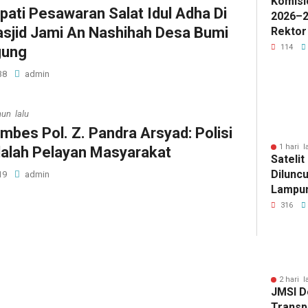
Komisi
pati Pesawaran Salat Idul Adha Di
2026–2
sjid Jami An Nashihah Desa Bumi
Rektor
Pengua
114
ung
Badan 
38
admin
hun lalu
mbes Pol. Z. Pandra Arsyad: Polisi
1 hari l
alah Pelayan Masyarakat
Sateli
Diluncu
19
admin
Lampun
Baru
316
2 hari l
JMSI D
Transp