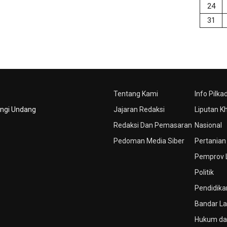
24
31
Tentang Kami
Info Pilka
ungi Undang
Jajaran Redaksi
Liputan K
Redaksi Dan Pemasaran
Nasional
Pedoman Media Siber
Pertanian
Pemprov
Politik
Pendidika
Bandar L
Hukum dan