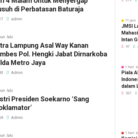
ri 4 Malam Untuk Menyergap
219
suh di Perbatasan Baturaja
17
admin
11 jam 
JMSI L
Mahasi
hun lalu
Intan 
tra Lampung Asal Way Kanan
97
mbes Pol. Hengki Jabat Dirnarkoba
lda Metro Jaya
1 hari l
Piala A
93
Admin
Indone
dalam 
hun lalu
Lawan 
327
Istri Presiden Soekarno ‘Sang
oklamator’
69
Admin
1 hari l
hun lalu