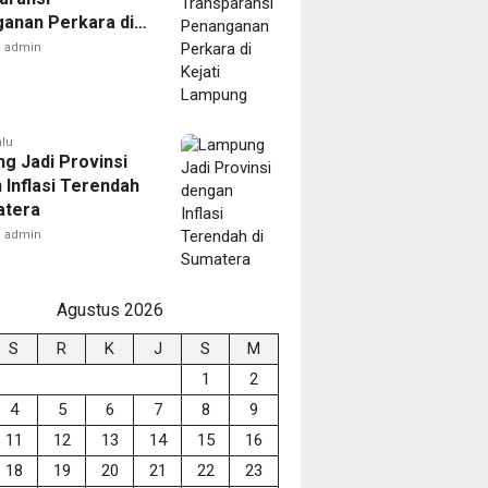
anan Perkara di
 Lampung
admin
alu
g Jadi Provinsi
 Inflasi Terendah
atera
admin
Agustus 2026
S
R
K
J
S
M
1
2
4
5
6
7
8
9
11
12
13
14
15
16
18
19
20
21
22
23