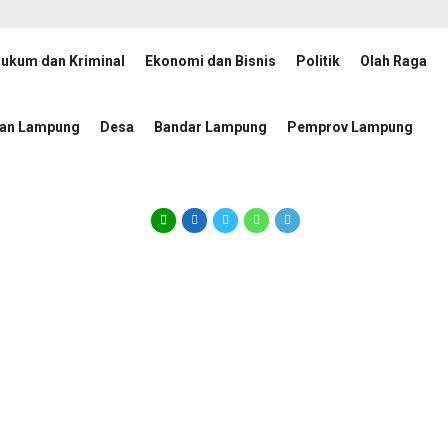
ukum dan Kriminal
Ekonomi dan Bisnis
Politik
Olah Raga
nggulangan Tuberkulosis
JMSI Lampung dan Mahasiswa 
11 jam lalu
tan Lampung
Desa
Bandar Lampung
Pemprov Lampung