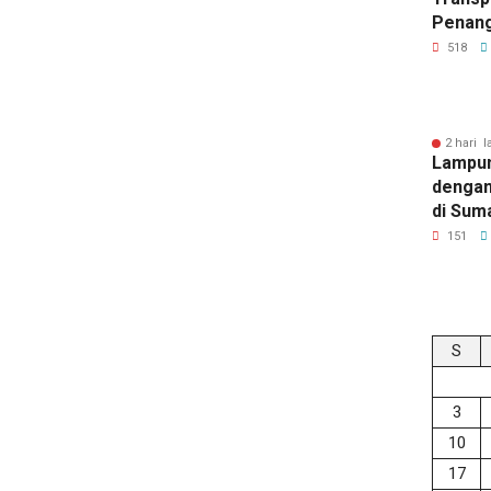
Penang
Kejati
518
2 hari l
Lampun
dengan
di Sum
151
S
3
10
17