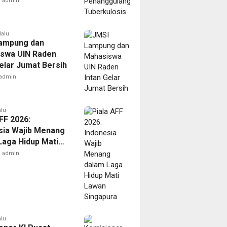
admin
lalu
ampung dan
swa UIN Raden
Gelar Jumat Bersih
admin
alu
FF 2026:
sia Wajib Menang
Laga Hidup Mati
Singapura
admin
alu