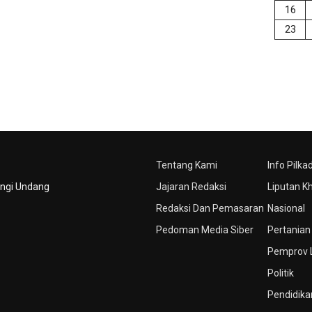
16
23
Tentang Kami
Info Pilka
ungi Undang
Jajaran Redaksi
Liputan K
Redaksi Dan Pemasaran
Nasional
Pedoman Media Siber
Pertanian
Pemprov
Politik
Pendidika