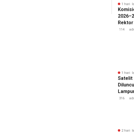
1 hari l
Komisi
2026–2
Rektor
Pengua
114
ad
Badan 
1 hari l
Sateli
Diluncu
Lampun
Baru
316
ad
2 hari l