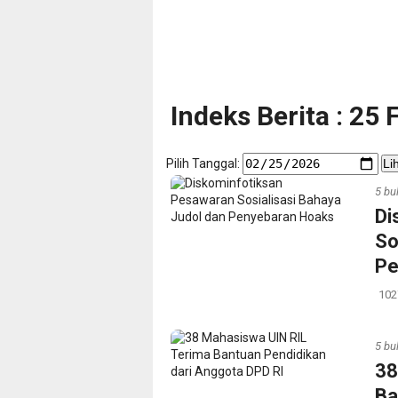
Indeks Berita : 25
Pilih Tanggal:
Li
5 bu
Di
So
Pe
102
5 bu
38
Ba