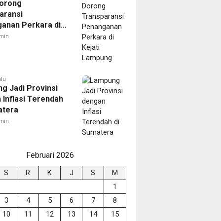
orong
aransi
anan Perkara di
 Lampung
min
alu
g Jadi Provinsi
 Inflasi Terendah
atera
min
Februari 2026
S
R
K
J
S
M
1
3
4
5
6
7
8
10
11
12
13
14
15