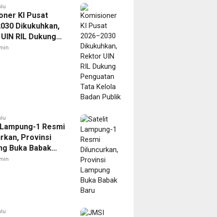
alu
oner KI Pusat
030 Dikukuhkan,
 UIN RIL Dukung
tan Tata Kelola
min
Publik
alu
t Lampung-1 Resmi
rkan, Provinsi
g Buka Babak
min
alu