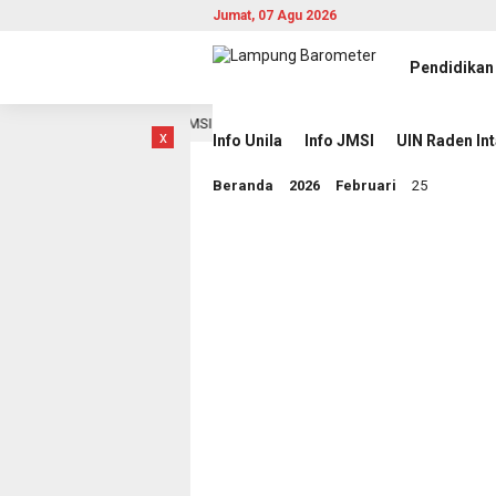
Jumat, 07 Agu 2026
Pendidikan
rita Berbasis AI di JMSI
Pemprov Lampung Intensifkan 
10 jam lalu
x
Info Unila
Info JMSI
UIN Raden In
Beranda
2026
Februari
25