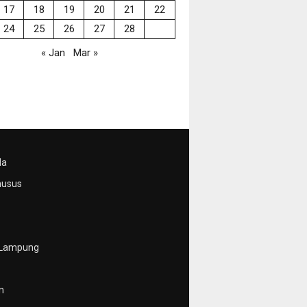
17
18
19
20
21
22
24
25
26
27
28
« Jan
Mar »
da
husus
 Lampung
n