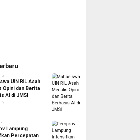
erbaru
alu
swa UIN RIL Asah
 Opini dan Berita
s AI di JMSI
in
lalu
ov Lampung
ifkan Percepatan