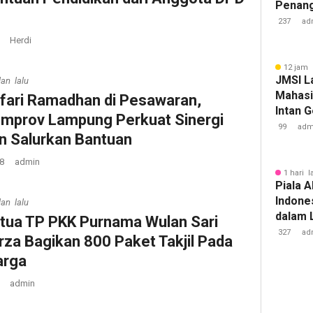
Penan
Tuberk
237
ad
Herdi
12 jam 
JMSI L
lan lalu
Mahasi
fari Ramadhan di Pesawaran,
Intan 
mprov Lampung Perkuat Sinergi
99
adm
n Salurkan Bantuan
8
admin
1 hari l
Piala A
Indone
lan lalu
dalam 
tua TP PKK Purnama Wulan Sari
Lawan 
327
ad
rza Bagikan 800 Paket Takjil Pada
rga
admin