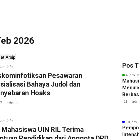
 Feb 2026
hat Arsip
Pos T
lan lalu
skominfotiksan Pesawaran
6 jam l
Mahasi
sialisasi Bahaya Judol dan
Menulis
nyebaran Hoaks
Berbasi
21
adm
7
admin
lan lalu
10 jam 
Pempr
 Mahasiswa UIN RIL Terima
Intens
ntuan Pendidikan dari Anggota DPD