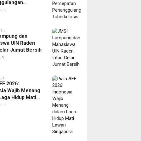
ggulangan
ulosis
min
lalu
ampung dan
swa UIN Raden
Gelar Jumat Bersih
in
alu
FF 2026:
sia Wajib Menang
Laga Hidup Mati
Singapura
min