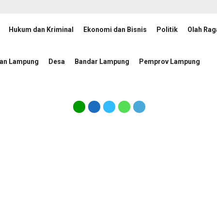
Hukum dan Kriminal
Ekonomi dan Bisnis
Politik
Olah Rag
Percepatan Penanggulangan Tuberkulosis
JMSI Lampung
12 jam lalu
tan Lampung
Desa
Bandar Lampung
Pemprov Lampung