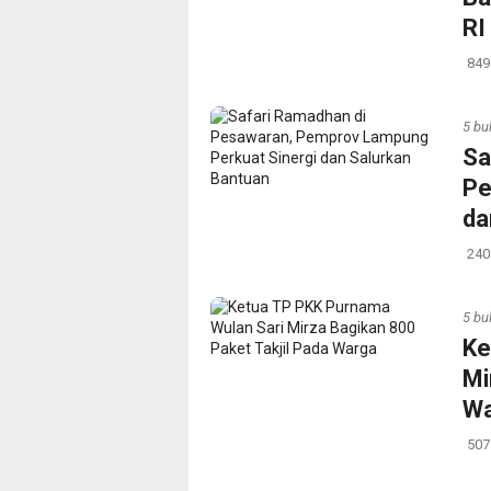
RI
849
5 bu
Sa
Pe
da
240
5 bu
Ke
Mi
Wa
507