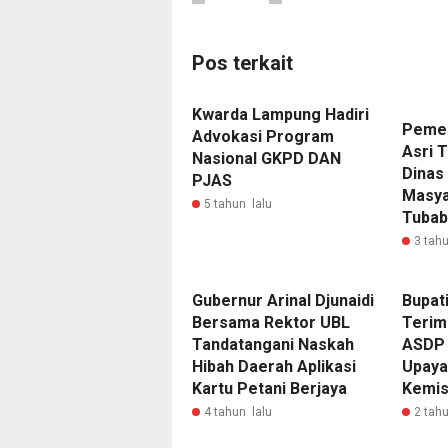
Pos terkait
Kwarda Lampung Hadiri
Pemer
Advokasi Program
Asri 
Nasional GKPD DAN
Dinas
PJAS
Masya
5 tahun lalu
Tubab
3 tahu
Gubernur Arinal Djunaidi
Bupat
Bersama Rektor UBL
Terim
Tandatangani Naskah
ASDP 
Hibah Daerah Aplikasi
Upaya
Kartu Petani Berjaya
Kemis
4 tahun lalu
2 tahu