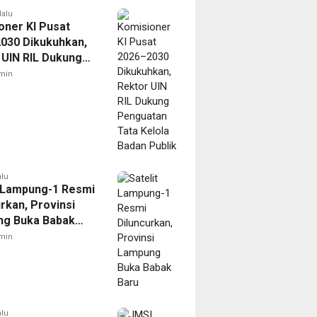
lalu
oner KI Pusat
030 Dikukuhkan,
 UIN RIL Dukung
tan Tata Kelola
min
Publik
alu
t Lampung-1 Resmi
rkan, Provinsi
g Buka Babak
min
alu