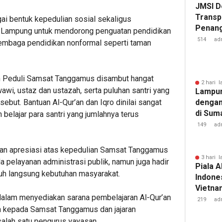
JMSI D
Transp
agai bentuk kepedulian sosial sekaligus
Penang
r Lampung untuk mendorong penguatan pendidikan
Kejati
514
ad
embaga pendidikan nonformal seperti taman
kan Peduli Samsat Tanggamus disambut hangat
2 hari l
wi, ustaz dan ustazah, serta puluhan santri yang
Lampun
rsebut. Bantuan Al-Qur’an dan Iqro dinilai sangat
dengan
di Sum
elajar para santri yang jumlahnya terus
149
ad
kan apresiasi atas kepedulian Samsat Tanggamus
3 hari l
da pelayanan administrasi publik, namun juga hadir
Piala A
uh langsung kebutuhan masyarakat.
Indones
Vietnam
 dalam menyediakan sarana pembelajaran Al-Qur’an
Pakans
219
ad
ih kepada Samsat Tanggamus dan jajaran
salah satu pengurus yayasan.