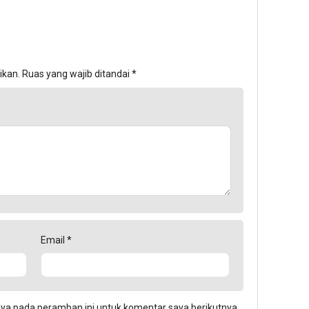
ikan.
Ruas yang wajib ditandai
*
Email
*
aya pada peramban ini untuk komentar saya berikutnya.