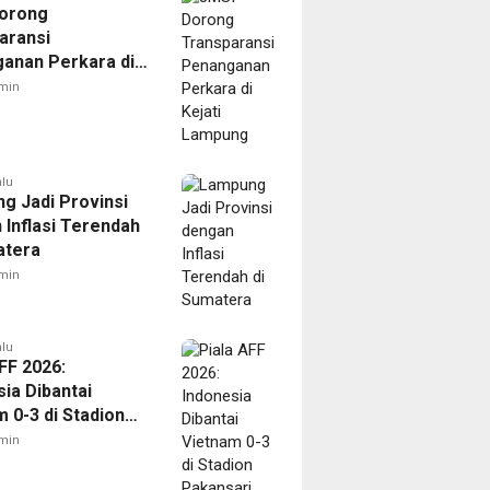
orong
aransi
anan Perkara di
 Lampung
min
alu
g Jadi Provinsi
 Inflasi Terendah
atera
min
alu
FF 2026:
ia Dibantai
 0-3 di Stadion
ari
min