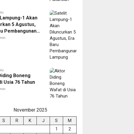
alu
t Lampung-1 Akan
urkan 5 Agustus,
ru Pembangunan
ng
min
alu
Diding Boneng
di Usia 76 Tahun
min
November 2025
S
R
K
J
S
M
1
2