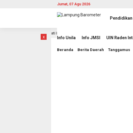
Jumat, 07 Agu 2026
Pendidikan
g dalam Laga Hidup Mati Lawan Singapura
Komisioner KI
21 jam lalu
x
Info Unila
Info JMSI
UIN Raden In
Beranda
Berita Daerah
Tanggamus