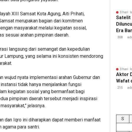
3 hari l
yah XIII Samsat Kota Agung, Aiti Prihati,
Sateli
Samsat merupakan bagian dari komitmen
Dilunc
dengan masyarakat melalui kegiatan sosial,
Era Ba
s sesuai arahan pimpinan daerah.
Lampu
308
ad
spirasi langsung dari semangat dan kepedulian
ur Lampung, yang selama ini konsisten mendorong
rakat.
3 hari l
Aktor 
an wujud nyata implementasi arahan Gubernur dan
Wafat 
instansi tidak hanya menjalankan fungsi
215
ad
dalam kegiatan sosial yang bermanfaat bagi
dua pimpinan daerah tersebut menjadi inspirasi
 masyarakat,” jelasnya.
S
n dan Iqro ini diharapkan dapat memberi manfaat
 agama para santri.