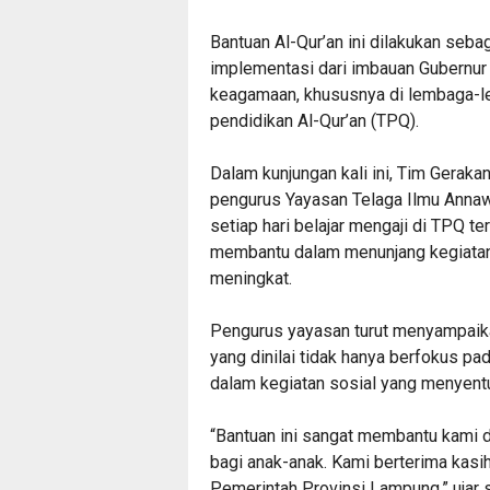
‎Bantuan Al-Qur’an ini dilakukan seb
implementasi dari imbauan Gubernu
keagamaan, khususnya di lembaga-l
pendidikan Al-Qur’an (TPQ).
‎Dalam kunjungan kali ini, Tim Gera
pengurus Yayasan Telaga Ilmu Annawa
setiap hari belajar mengaji di TPQ te
membantu dalam menunjang kegiatan b
meningkat.
‎Pengurus yayasan turut menyampai
yang dinilai tidak hanya berfokus pa
dalam kegiatan sosial yang menyent
‎“Bantuan ini sangat membantu kami
bagi anak-anak. Kami berterima kas
Pemerintah Provinsi Lampung,” ujar 