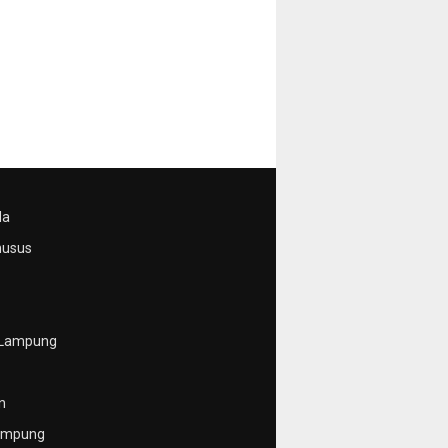
da
husus
 Lampung
n
ampung