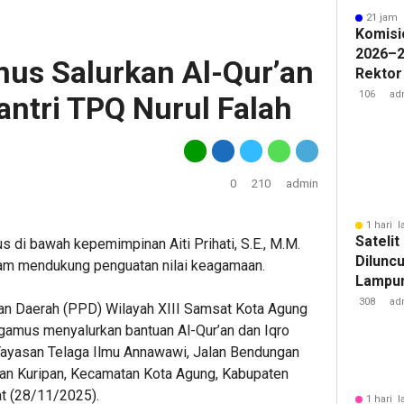
21 jam 
Komisi
2026–2
us Salurkan Al-Qur’an
Rektor
Pengua
106
ad
antri TPQ Nurul Falah ‎
Badan 
0
210
admin
1 hari l
Sateli
 di bawah kepemimpinan Aiti Prihati, S.E., M.M.
Diluncu
am mendukung penguatan nilai keagamaan.
Lampun
Baru
308
ad
tan Daerah (PPD) Wilayah XIII Samsat Kota Agung
gamus menyalurkan bantuan Al-Qur’an dan Iqro
 Yayasan Telaga Ilmu Annawawi, Jalan Bendungan
an Kuripan, Kecamatan Kota Agung, Kabupaten
t (28/11/2025).
1 hari l