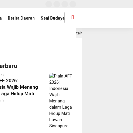
a
Berita Daerah
Seni Budaya
Badan Publik
Satelit Lampung-1 Resmi Diluncurkan, Prov
1 hari lalu
erbaru
lalu
FF 2026:
sia Wajib Menang
Laga Hidup Mati
Singapura
min