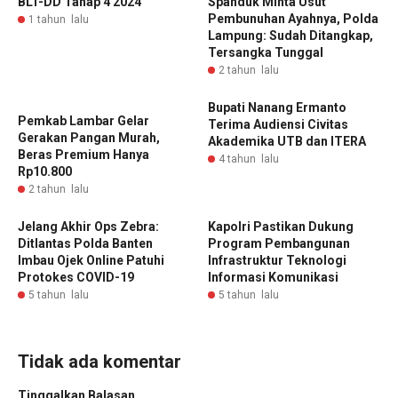
BLT-DD Tahap 4 2024
Spanduk Minta Usut
Pembunuhan Ayahnya, Polda
1 tahun lalu
Lampung: Sudah Ditangkap,
Tersangka Tunggal
2 tahun lalu
Bupati Nanang Ermanto
Pemkab Lambar Gelar
Terima Audiensi Civitas
Gerakan Pangan Murah,
Akademika UTB dan ITERA
Beras Premium Hanya
4 tahun lalu
Rp10.800
2 tahun lalu
Jelang Akhir Ops Zebra:
Kapolri Pastikan Dukung
Ditlantas Polda Banten
Program Pembangunan
Imbau Ojek Online Patuhi
Infrastruktur Teknologi
Protokes COVID-19
Informasi Komunikasi
5 tahun lalu
5 tahun lalu
Tidak ada komentar
Tinggalkan Balasan