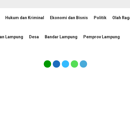
Hukum dan Kriminal
Ekonomi dan Bisnis
Politik
Olah Rag
an Percepatan Penanggulangan Tuberkulosis
JMSI Lamp
17 jam lalu
tan Lampung
Desa
Bandar Lampung
Pemprov Lampung