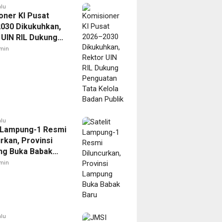
alu
oner KI Pusat
030 Dikukuhkan,
 UIN RIL Dukung
tan Tata Kelola
min
Publik
alu
t Lampung-1 Resmi
rkan, Provinsi
g Buka Babak
min
alu