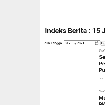
Indeks Berita : 15
Pilih Tanggal:
Li
5 ta
Se
Pe
Pu
201
5 ta
Ma
PK