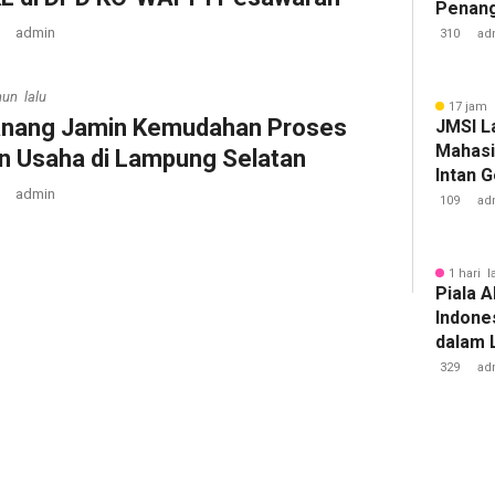
Penan
Tuberk
admin
310
ad
hun lalu
17 jam 
nang Jamin Kemudahan Proses
JMSI L
Mahasi
in Usaha di Lampung Selatan
Intan 
admin
109
ad
1 hari l
Piala A
Indone
dalam 
Lawan 
329
ad