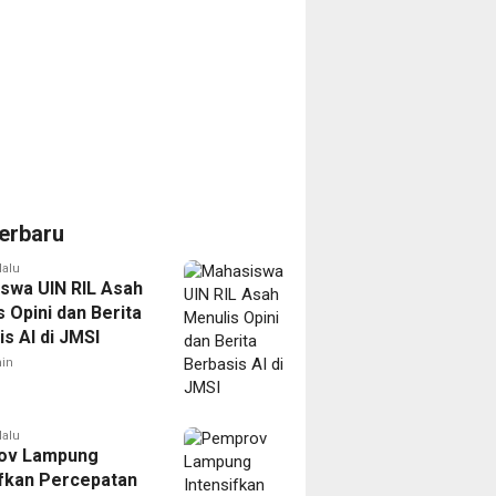
erbaru
lalu
swa UIN RIL Asah
 Opini dan Berita
s AI di JMSI
in
lalu
ov Lampung
ifkan Percepatan