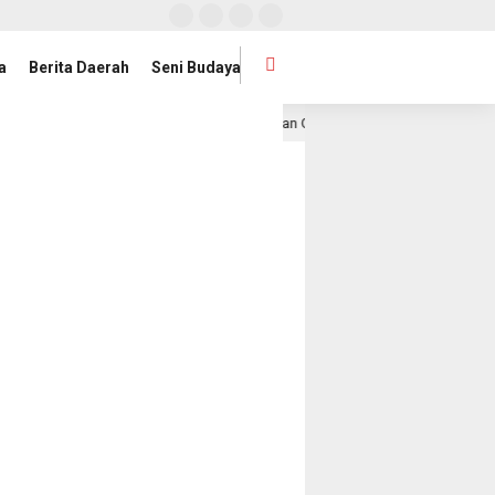
a
Berita Daerah
Seni Budaya
ung dan Mahasiswa UIN Raden Intan Gelar Jumat Bersih
1 hari lalu