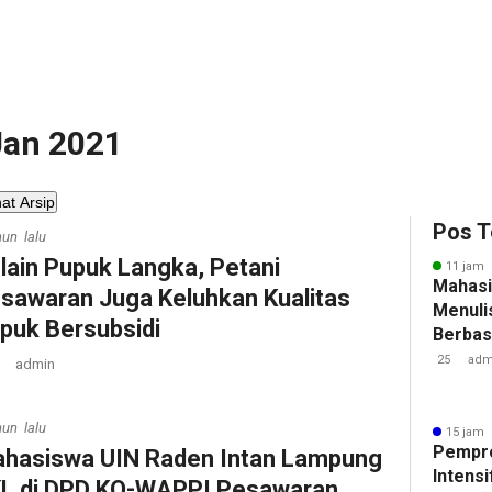
 Jan 2021
hat Arsip
Pos T
hun lalu
lain Pupuk Langka, Petani
11 jam 
Mahasi
sawaran Juga Keluhkan Kualitas
Menulis
puk Bersubsidi
Berbasi
25
adm
admin
hun lalu
15 jam 
Pempr
hasiswa UIN Raden Intan Lampung
Intens
L di DPD KO-WAPPI Pesawaran