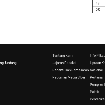
18
25
Tentang Kami
Info Pilka
ungi Undang
Jajaran Redaksi
Liputan K
Redaksi Dan Pemasaran
Nasional
Pedoman Media Siber
Pertanian
Pemprov
Politik
Pendidika