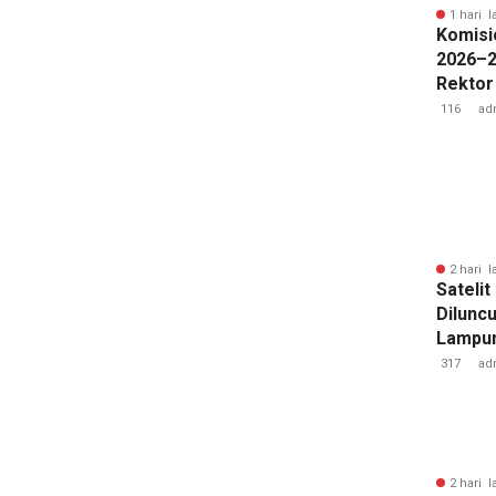
1 hari l
Komisi
2026–2
Rektor
Pengua
116
ad
Badan 
2 hari l
Sateli
Diluncu
Lampun
Baru
317
ad
2 hari l