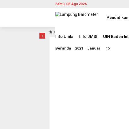
Sabtu, 08 Agu 2026
Pendidikan
 Berita Berbasis AI di JMSI
Pemprov Lampung Intensifk
15 jam lalu
x
Info Unila
Info JMSI
UIN Raden In
Beranda
2021
Januari
15