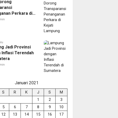
orong
aransi
anan Perkara di
 Lampung
min
alu
g Jadi Provinsi
 Inflasi Terendah
atera
min
Januari 2021
S
R
K
J
S
M
1
2
3
5
6
7
8
9
10
12
13
14
15
16
17