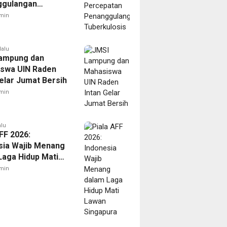
ggulangan
ulosis
min
lalu
ampung dan
swa UIN Raden
Gelar Jumat Bersih
min
alu
FF 2026:
sia Wajib Menang
Laga Hidup Mati
Singapura
min