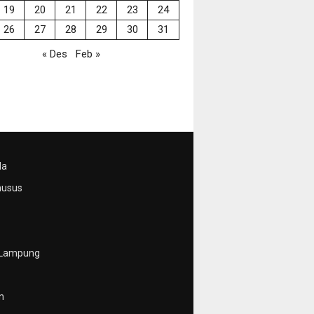
19
20
21
22
23
24
26
27
28
29
30
31
« Des
Feb »
da
husus
 Lampung
n