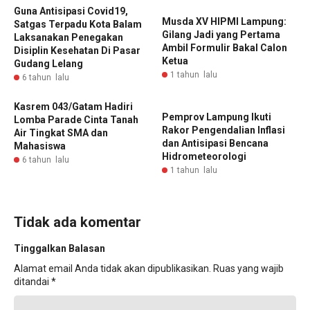
Guna Antisipasi Covid19,
Musda XV HIPMI Lampung:
Satgas Terpadu Kota Balam
Gilang Jadi yang Pertama
Laksanakan Penegakan
Ambil Formulir Bakal Calon
Disiplin Kesehatan Di Pasar
Ketua
Gudang Lelang
1 tahun lalu
6 tahun lalu
Kasrem 043/Gatam Hadiri
Pemprov Lampung Ikuti
Lomba Parade Cinta Tanah
Rakor Pengendalian Inflasi
Air Tingkat SMA dan
dan Antisipasi Bencana
Mahasiswa
Hidrometeorologi
6 tahun lalu
1 tahun lalu
Tidak ada komentar
Tinggalkan Balasan
Alamat email Anda tidak akan dipublikasikan.
Ruas yang wajib
ditandai
*