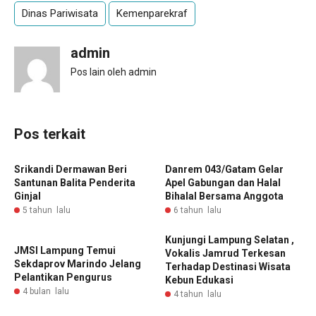
Dinas Pariwisata
Kemenparekraf
admin
Pos lain oleh admin
Pos terkait
Srikandi Dermawan Beri
Danrem 043/Gatam Gelar
Santunan Balita Penderita
Apel Gabungan dan Halal
Ginjal
Bihalal Bersama Anggota
5 tahun lalu
6 tahun lalu
Kunjungi Lampung Selatan ,
JMSI Lampung Temui
Vokalis Jamrud Terkesan
Sekdaprov Marindo Jelang
Terhadap Destinasi Wisata
Pelantikan Pengurus
Kebun Edukasi
4 bulan lalu
4 tahun lalu