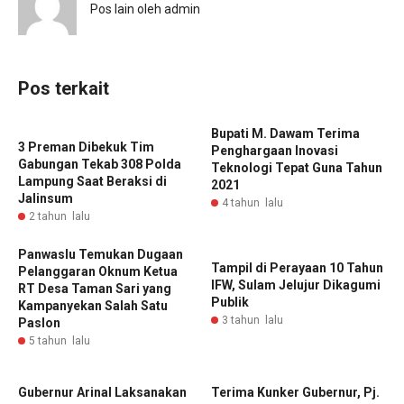
Pos lain oleh admin
Pos terkait
Bupati M. Dawam Terima
3 Preman Dibekuk Tim
Penghargaan Inovasi
Gabungan Tekab 308 Polda
Teknologi Tepat Guna Tahun
Lampung Saat Beraksi di
2021
Jalinsum
4 tahun lalu
2 tahun lalu
Panwaslu Temukan Dugaan
Tampil di Perayaan 10 Tahun
Pelanggaran Oknum Ketua
IFW, Sulam Jelujur Dikagumi
RT Desa Taman Sari yang
Publik
Kampanyekan Salah Satu
3 tahun lalu
Paslon
5 tahun lalu
Gubernur Arinal Laksanakan
Terima Kunker Gubernur, Pj.