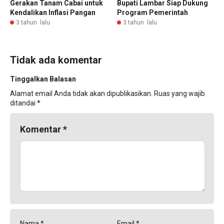
Gerakan Tanam Cabai untuk
Bupati Lambar Siap Dukung
Kendalikan Inflasi Pangan
Program Pemerintah
3 tahun lalu
3 tahun lalu
Tidak ada komentar
Tinggalkan Balasan
Alamat email Anda tidak akan dipublikasikan.
Ruas yang wajib
ditandai
*
Komentar
*
Nama
*
Email
*