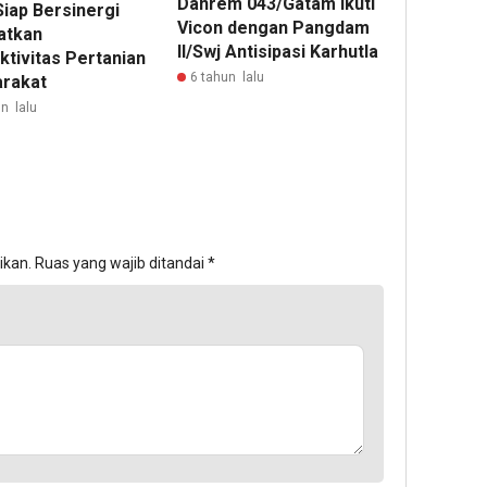
Danrem 043/Gatam Ikuti
Siap Bersinergi
Vicon dengan Pangdam
atkan
ll/Swj Antisipasi Karhutla
ktivitas Pertanian
6 tahun lalu
rakat
n lalu
ikan.
Ruas yang wajib ditandai
*