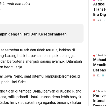
ak kumuh dan tidak
Artikel
Transf
)
Era Dig
Besar 
229
Tantan
mpin dengan Hati Dan Kesederhanaan
sa tersebut rusak dan tidak terurus, bahkan di
ng-barang tidak terpakai menumpuk sehingga
1 hari l
Mahasi
dan berpotensi menjadi sarang nyamuk. Ditambah
Menulis
an begitu saja.
Berbasi
r Jaya, Neng, saat ditemui lampungbarometer.id
32
 pada Hari Sabtu.
g tidak di tempat. Beliau banyak di Kucing Riang
1 hari l
Pempr
 sana, milik pribadi. Untuk urusan desa lebih banyak
Intens
Kades hanya sesekali saja ngantor, biasanya kalau
Penan