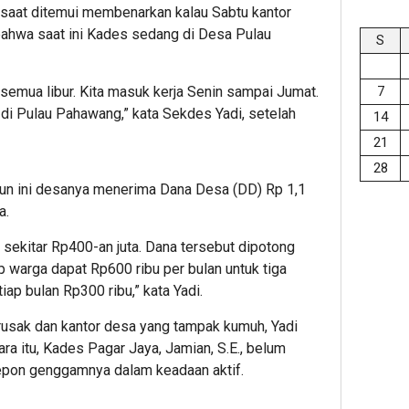
, saat ditemui membenarkan kalau Sabtu kantor
bahwa saat ini Kades sedang di Desa Pulau
S
i semua libur. Kita masuk kerja Senin sampai Jumat.
7
di Pulau Pahawang,” kata Sekdes Yadi, setelah
14
21
28
un ini desanya menerima Dana Desa (DD) Rp 1,1
a.
 sekitar Rp400-an juta. Dana tersebut dipotong
p warga dapat Rp600 ribu per bulan untuk tiga
tiap bulan Rp300 ribu,” kata Yadi.
 rusak dan kantor desa yang tampak kumuh, Yadi
 itu, Kades Pagar Jaya, Jamian, S.E., belum
epon genggamnya dalam keadaan aktif.