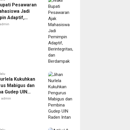
Bupati Pesawaran
ahasiswa Jadi
in Adaptif,
gritas, dan
admin
mpak
lalu
Nurlela Kukuhkan
us Mabigus dan
a Gudep UIN
Intan
admin
lalu