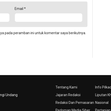
Email
*
aya pada peramban ini untuk komentar saya berikutnya.
Tentang Kami
Info Pilka
ungi Undang
Jajaran Redaksi
Liputan K
Redaksi Dan Pemasaran
Nasional
Pedoman Media Siber
Pertanian