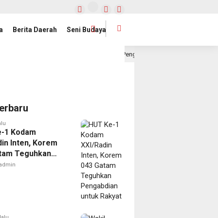
a
Berita Daerah
Seni Budaya
Jihan Nurlela Kukuhkan Pengurus Mabigus dan Pembina Gudep UIN Rad
 lalu
erbaru
alu
e-1 Kodam
din Inten, Korem
tam Teguhkan
dian untuk Rakyat
admin
lalu