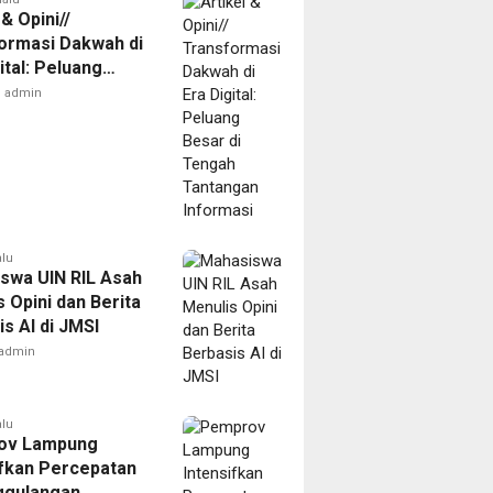
 & Opini//
ormasi Dakwah di
ital: Peluang
di Tengah
admin
gan Informasi
alu
swa UIN RIL Asah
 Opini dan Berita
s AI di JMSI
admin
alu
ov Lampung
ifkan Percepatan
ggulangan