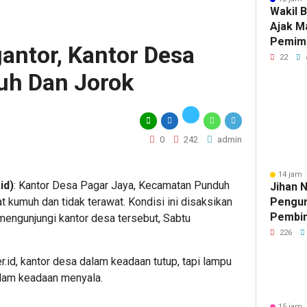
Wakil 
Ajak M
Pemimp
antor, Kantor Desa
Berinte
22
Berda
uh Dan Jorok
0
242
admin
14 jam 
id)
: Kantor Desa Pagar Jaya, Kecamatan Punduh
Jihan 
 kumuh dan tidak terawat. Kondisi ini disaksikan
Pengur
Pembin
mengunjungi kantor desa tersebut, Sabtu
Raden 
226
id, kantor desa dalam keadaan tutup, tapi lampu
dalam keadaan menyala.
15 jam 