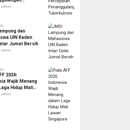
ulosis
admin
alu
ampung dan
swa UIN Raden
Gelar Jumat Bersih
admin
alu
FF 2026:
sia Wajib Menang
Laga Hidup Mati
Singapura
admin