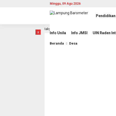
Minggu, 09 Agu 2026
Pendidikan
ngabdian untuk Rakyat
Wakil Bupati Pesawaran Ajak Mah
12 jam lalu
x
Info Unila
Info JMSI
UIN Raden In
Beranda
Desa