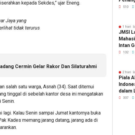
 diserahkan kepada Sekdes,” ujar Eneng.
Tuberk
510
gar Jaya yang
1 hari l
lihat tidak terurus
JMSI L
Mahasi
Intan 
132
dang Cermin Gelar Rakor Dan Silaturahmi
2 hari l
Piala A
Indone
 salah satu warga, Asnah (34). Saat ditemui
dalam 
ang tinggal di sebelah kantor desa ini mengatakan
Lawan 
337
i Senin.
ini lagi. Kalau Senin sampai Jumat kantornya buka
Pak Kades memang jarang datang, jarang ada di
yarankan.