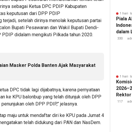
dirinya sebagai Ketua DPC PDIP Kabupaten
atas keputusan dari DPP PDIP
1 hari l
Piala A
terjadi, setelah dirinya menolak keputusan partai
Indone
calon Bupati Pesawaran dan Wakil Bupati Dendi-
dalam 
P PDIP didalam mengikuti Pilkada tahun 2020.
Lawan 
330
ad
aian Masker Polda Banten Ajak Masyarakat
1 hari l
Komisi
2026–2
etua DPC tidak lagi dijabatnya, karena pernyataan
Rektor
an ke KPU balonbup yang telah ditunjuk oleh DPP
Pengua
117
ad
ri penunjukan oleh DPP PDIP,” jelasnya.
Badan 
etap maju untuk mendaftar diri ke KPU pada Jumat 4
mengatakan telah didukung dari PAN dan NasDem.