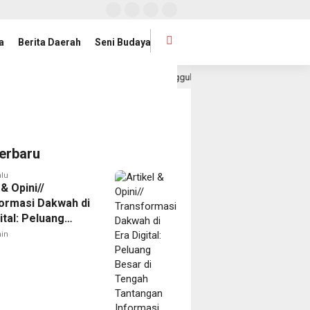
a
Berita Daerah
Seni Budaya
ung Intensifkan Percepatan Penanggulangan Tuberkulosis
22 jam la
erbaru
alu
 & Opini//
ormasi Dakwah di
ital: Peluang
di Tengah
in
gan Informasi