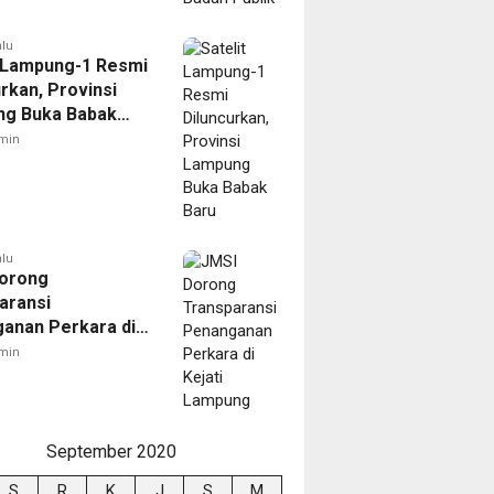
alu
t Lampung-1 Resmi
rkan, Provinsi
g Buka Babak
min
alu
orong
aransi
anan Perkara di
 Lampung
min
September 2020
S
R
K
J
S
M