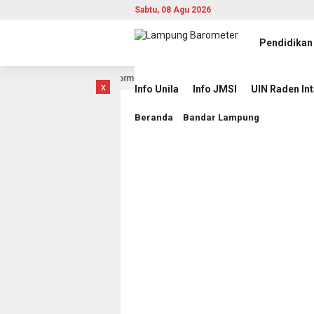
Sabtu, 08 Agu 2026
Pendidikan
i Tengah Tantangan Informasi
Mahasiswa UIN RIL Asah Men
17 jam lalu
x
Info Unila
Info JMSI
UIN Raden In
Beranda
Bandar Lampung