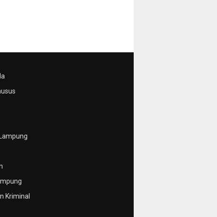
da
husus
 Lampung
n
ampung
 Kriminal