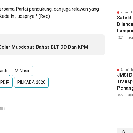
bersama Partai pendukung, dan juga relawan yang
2 hari l
ada ini, ucapnya.* (Red)
Sateli
Diluncu
Lampun
Baru
321
ad
elar Musdesus Bahas BLT-DD Dan KPM
2 hari l
anti
M Nasir
JMSI D
Transp
PDIP
PILKADA 2020
Penang
Kejati
527
ad
min
S