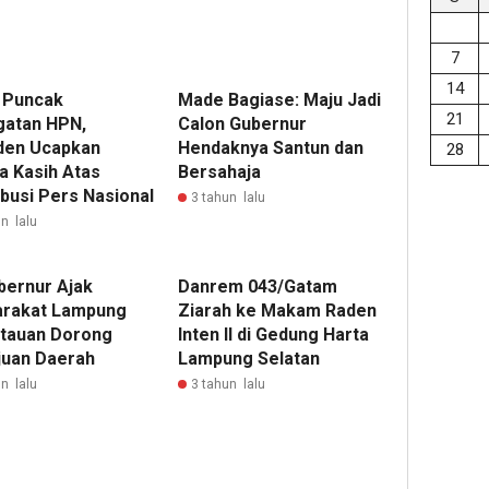
7
14
i Puncak
Made Bagiase: Maju Jadi
21
gatan HPN,
Calon Gubernur
den Ucapkan
Hendaknya Santun dan
28
a Kasih Atas
Bersahaja
ibusi Pers Nasional
3 tahun lalu
n lalu
bernur Ajak
Danrem 043/Gatam
rakat Lampung
Ziarah ke Makam Raden
tauan Dorong
Inten II di Gedung Harta
uan Daerah
Lampung Selatan
n lalu
3 tahun lalu