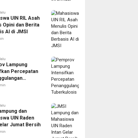
lalu
swa UIN RIL Asah
 Opini dan Berita
s AI di JMSI
in
lalu
ov Lampung
ifkan Percepatan
ggulangan
ulosis
min
lalu
ampung dan
swa UIN Raden
Gelar Jumat Bersih
min