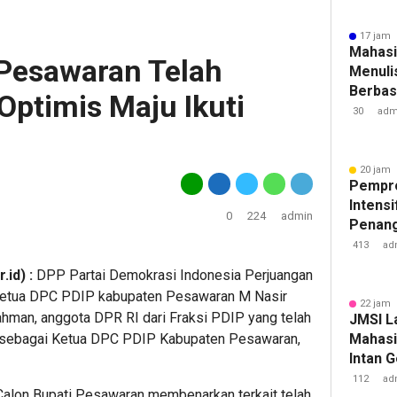
17 jam 
Mahasi
Pesawaran Telah
Menulis
Berbasi
 Optimis Maju Ikuti
30
adm
20 jam 
Pempr
Intens
0
224
admin
Penan
Tuberk
413
ad
id) :
DPP Partai Demokrasi Indonesia Perjuangan
 Ketua DPC PDIP kabupaten Pesawaran M Nasir
22 jam 
Yahman, anggota DPR RI dari Fraksi PDIP yang telah
JMSI L
r sebagai Ketua DPC PDIP Kabupaten Pesawaran,
Mahasi
Intan 
112
ad
Calon Bupati Pesawaran membenarkan terkait telah