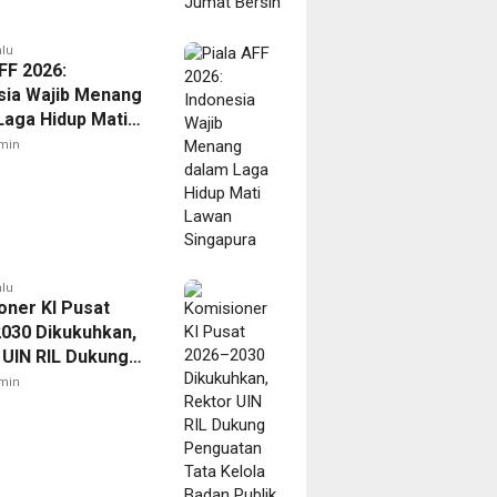
alu
FF 2026:
sia Wajib Menang
Laga Hidup Mati
Singapura
min
alu
oner KI Pusat
030 Dikukuhkan,
 UIN RIL Dukung
tan Tata Kelola
min
Publik