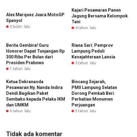
Kajari Pesawaran Panen
Alex Marquez Juara MotoGP
Jagung Bersama Kelompok
Spanyol
Tani
3 bulan lalu
4 tahun lalu
‎Berita Gembira! Guru
Riana Sari: Pemprov
Honorer Dapat Tunjangan Rp
Lampung Peduli
300 Ribu Per Bulan dari
Kesejahteraan Lansia
Presiden Prabowo
3 tahun lalu
1 tahun lalu
Ketua Dekranasda
Bincang Sejarah,
Pesawaran Ny. Nanda Indira
PMII Lampung Selatan
Dendi Bagikan Paket
Dorong Pemkab Beri
Sembako kepada Pelaku IKM
Perhatian Monumen
dan UMKM
Perjuangan
6 tahun lalu
5 tahun lalu
Tidak ada komentar