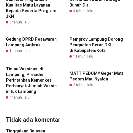
Kualitas Mutu Layanan
Bunuh Diri
Kepada Peserta Program
3 tahun lalu
JKN
3 tahun lalu
‎Gedung DPRD Pesawaran
Pemprov Lampung Dorong
Lampung Ambruk
Penguatan Peran DKL
di Kabupaten/Kota ‎
1 tahun lalu
1 tahun lalu
Tinjau Vaksinasi di
MATT PEDOM// Geger Matt
Lampung, Presiden
Pedom Mau Nyalon
Perintahkan Kemenkes
2 tahun lalu
Perbanyak Jumlah Vaksin
untuk Lampung
4 tahun lalu
Tidak ada komentar
Tinggalkan Balasan