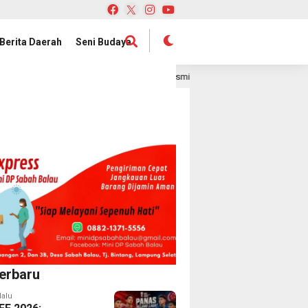
Berita Daerah
Seni Budaya
Satelit Lampung-1 Resmi Diluncurkan, Provinsi Lampung Buka Babak
hari lalu
erbaru
lalu