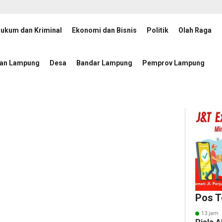
ukum dan Kriminal
Ekonomi dan Bisnis
Politik
Olah Raga
hkan, Rektor UIN RIL Dukung Penguatan Tata Kelola Badan Publik
1 
tan Lampung
Desa
Bandar Lampung
Pemprov Lampung
Pos T
13 jam 