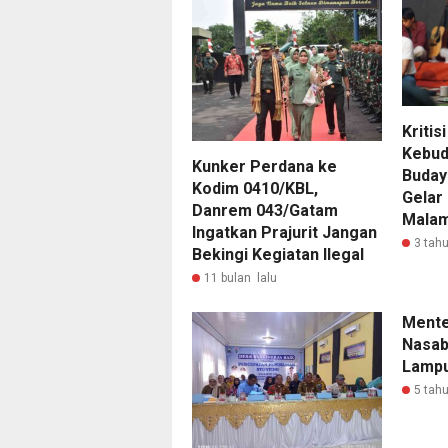
Kritisi
Kebud
‎Kunker Perdana ke
Buday
Kodim 0410/KBL,
Gelar 
Danrem 043/Gatam
Malam
Ingatkan Prajurit Jangan
3 tahu
Bekingi Kegiatan Ilegal ‎ ‎
11 bulan lalu
Mente
Nasa
Lamp
5 tahu