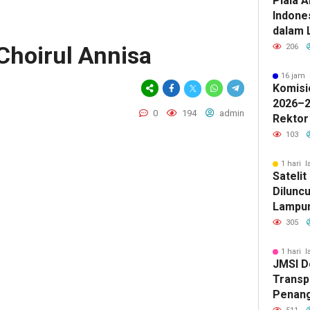
Piala A
Indone
dalam 
Lawan 
 Choirul Annisa
206
16 jam 
Komisi
2026–2
0
194
admin
Rektor
Pengua
103
Badan 
1 hari l
Sateli
Diluncu
Lampun
Baru
305
1 hari l
JMSI D
Transp
Penang
Kejati