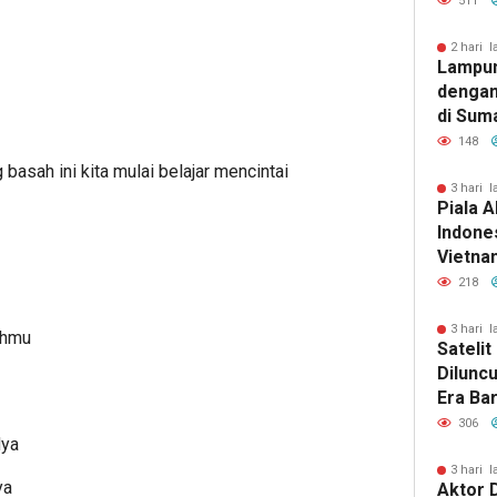
511
2 hari l
Lampun
dengan
di Sum
148
basah ini kita mulai belajar mencintai
3 hari l
Piala A
Indones
Vietnam
Pakans
218
3 hari l
ahmu
Sateli
Dilunc
Era Ba
Lampu
306
Nya
3 hari l
ya
Aktor 