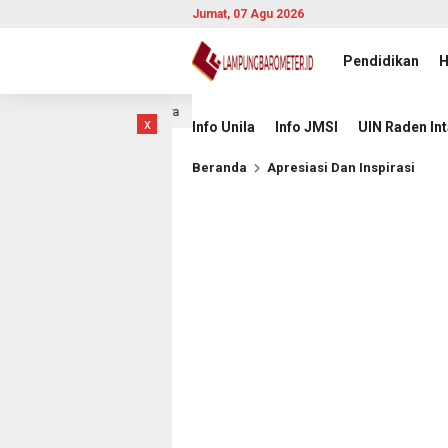
Jumat, 07 Agu 2026
Pendidikan
H
i Lawan Singapura
Komisioner KI Pusat 2026–2030 Dikuku
16 jam lalu
x
Info Unila
Info JMSI
UIN Raden In
Beranda
Apresiasi Dan Inspirasi