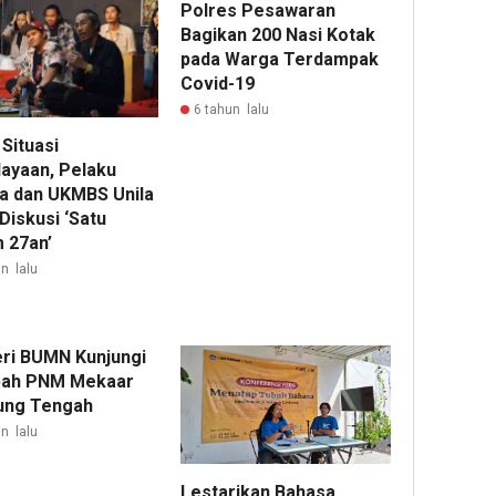
Polres Pesawaran
Bagikan 200 Nasi Kotak
pada Warga Terdampak
Covid-19
6 tahun lalu
 Situasi
ayaan, Pelaku
a dan UKMBS Unila
Diskusi ‘Satu
 27an’
n lalu
ri BUMN Kunjungi
bah PNM Mekaar
ung Tengah
n lalu
Lestarikan Bahasa