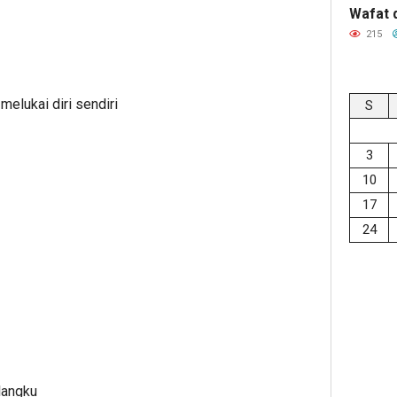
Wafat 
215
melukai diri sendiri
S
3
10
17
24
langku