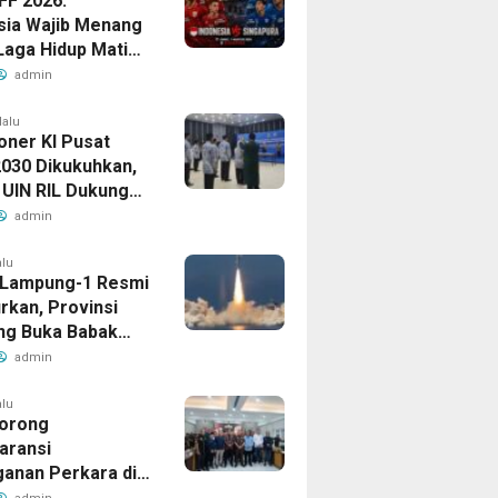
FF 2026:
sia Wajib Menang
Laga Hidup Mati
Singapura
admin
lalu
oner KI Pusat
030 Dikukuhkan,
 UIN RIL Dukung
tan Tata Kelola
admin
Publik
alu
t Lampung-1 Resmi
rkan, Provinsi
g Buka Babak
admin
alu
orong
aransi
anan Perkara di
 Lampung