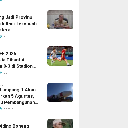
admin
alu
g Jadi Provinsi
 Inflasi Terendah
atera
admin
alu
FF 2026:
ia Dibantai
 0-3 di Stadion
ari
admin
alu
t Lampung-1 Akan
urkan 5 Agustus,
ru Pembangunan
ng
admin
alu
Diding Boneng