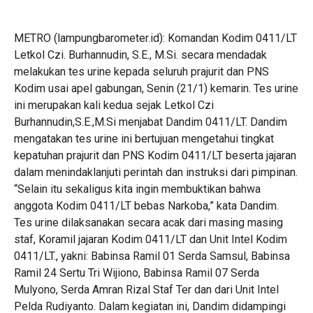
METRO (lampungbarometer.id): Komandan Kodim 0411/LT
Letkol Czi. Burhannudin, S.E., M.Si. secara mendadak
melakukan tes urine kepada seluruh prajurit dan PNS
Kodim usai apel gabungan, Senin (21/1) kemarin. Tes urine
ini merupakan kali kedua sejak Letkol Czi
Burhannudin,S.E.,M.Si menjabat Dandim 0411/LT. Dandim
mengatakan tes urine ini bertujuan mengetahui tingkat
kepatuhan prajurit dan PNS Kodim 0411/LT beserta jajaran
dalam menindaklanjuti perintah dan instruksi dari pimpinan.
“Selain itu sekaligus kita ingin membuktikan bahwa
anggota Kodim 0411/LT bebas Narkoba,” kata Dandim.
Tes urine dilaksanakan secara acak dari masing masing
staf, Koramil jajaran Kodim 0411/LT dan Unit Intel Kodim
0411/LT., yakni: Babinsa Ramil 01 Serda Samsul, Babinsa
Ramil 24 Sertu Tri Wijiono, Babinsa Ramil 07 Serda
Mulyono, Serda Amran Rizal Staf Ter dan dari Unit Intel
Pelda Rudiyanto. Dalam kegiatan ini, Dandim didampingi