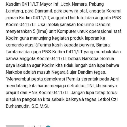
Kasdim 0411/LT Mayor Inf. Ucok Namara, Pabung
Lamteng, para Danramil, para perwira staf, anggota Koramil
jajaran Kodim 0411/LT, anggota Unit Intel dan anggota PNS
Kodim 0411/LT. Usai melaksanakan tes urine Dandim
menyerahkan 5 (lima) unit Komputer untuk operasional staf
Kodim guna menunjang kegiatan produk laporan ke
komando atas. âTerima kasih kepada perwira, Bintara,
Tamtama dan juga PNS Kodim 0411/LT yang membuktikan
bahwa anggota Kodim 0411/LT bebas Narkoba. Semua
saya lakukan agar Kodim kita tidak lengah dan lupa bahwa
Narkoba adalah musuh Negara,â ujar Dandim tegas.
“Menyambut pesta demokrasi Pemilu serentak pada April
mendatang, kita harus menjaga netralitas TNI, khususnya
prajurit dan PNS Kodim 0411/LT. Jangan lupa tetap terus
siapkan pangkalan kita sebaik baiknya,â tegas Letkol Czi
Burhannudin, S.E.,M.Si.