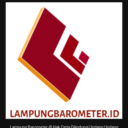
Lampung Barometer @ Hak Cipta Dilindungi Undang Undang