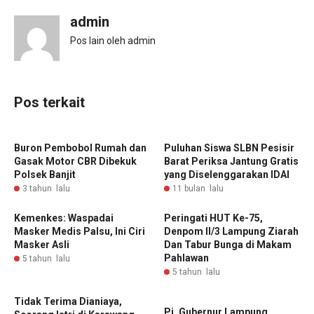
admin
Pos lain oleh admin
Pos terkait
Buron Pembobol Rumah dan
‎Puluhan Siswa SLBN Pesisir
Gasak Motor CBR Dibekuk
Barat Periksa Jantung Gratis
Polsek Banjit
yang Diselenggarakan IDAI
3 tahun lalu
11 bulan lalu
Kemenkes: Waspadai
Peringati HUT Ke-75,
Masker Medis Palsu, Ini Ciri
Denpom II/3 Lampung Ziarah
Masker Asli
Dan Tabur Bunga di Makam
Pahlawan
5 tahun lalu
5 tahun lalu
Tidak Terima Dianiaya,
Pj. Gubernur Lampung