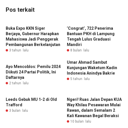
Pos terkait
Buka Expo KKN Siger
‎’Congrat’, 722 Penerima
Berjaya, Gubernur Harapkan
Bantuan PKH di Lampung
Mahasiswa Jadi Penggerak
Tengah Lulus Graduasi
Pembangunan Berkelanjutan
Mandiri
3 tahun lalu
8 bulan lalu
Umar Ahmad Sambut
Ayo Mencoblos: Pemilu 2024
Kunjungan Waketum Kadin
Diikuti 24 Partai Politik, Ini
Indonesia Anindya Bakrie
Daftarnya
5 tahun lalu
2 tahun lalu
‎Leeds Gebuk MU 1-2 di Old
‎Ngeri! Ruas Jalan Depan KUA
Trafford
Way Khilau Pesawaran Mulai
Rawan, dalam Semalam 2
3 bulan lalu
Kali Kawanan Begal Beraksi
10 bulan lalu