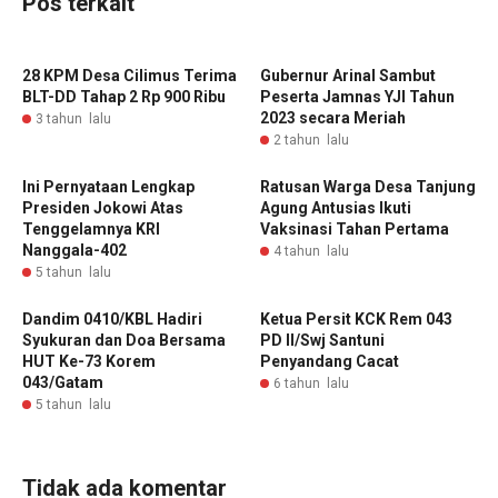
Pos terkait
28 KPM Desa Cilimus Terima
Gubernur Arinal Sambut
BLT-DD Tahap 2 Rp 900 Ribu
Peserta Jamnas YJI Tahun
2023 secara Meriah
3 tahun lalu
2 tahun lalu
Ini Pernyataan Lengkap
Ratusan Warga Desa Tanjung
Presiden Jokowi Atas
Agung Antusias Ikuti
Tenggelamnya KRI
Vaksinasi Tahan Pertama
Nanggala-402
4 tahun lalu
5 tahun lalu
Dandim 0410/KBL Hadiri
Ketua Persit KCK Rem 043
Syukuran dan Doa Bersama
PD II/Swj Santuni
HUT Ke-73 Korem
Penyandang Cacat
043/Gatam
6 tahun lalu
5 tahun lalu
Tidak ada komentar