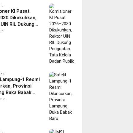
alu
oner KI Pusat
030 Dikukuhkan,
 UIN RIL Dukung
tan Tata Kelola
in
Publik
lalu
t Lampung-1 Resmi
rkan, Provinsi
g Buka Babak
min
alu