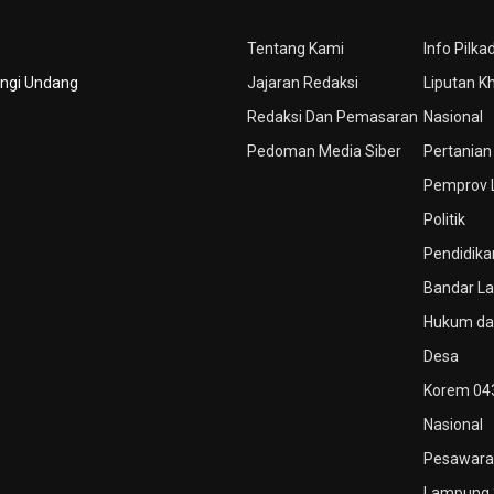
Tentang Kami
Info Pilka
ungi Undang
Jajaran Redaksi
Liputan K
Redaksi Dan Pemasaran
Nasional
Pedoman Media Siber
Pertanian
Pemprov
Politik
Pendidika
Bandar L
Hukum dan
Desa
Korem 04
Nasional
Pesawara
Lampung 