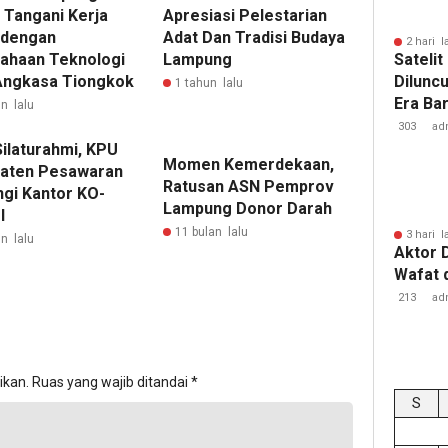
 Tangani Kerja
Apresiasi Pelestarian
 dengan
Adat Dan Tradisi Budaya
2 hari l
ahaan Teknologi
Lampung
Sateli
Angkasa Tiongkok
Dilunc
1 tahun lalu
Era Ba
n lalu
Lampu
303
ad
Silaturahmi, KPU
Momen Kemerdekaan,
aten Pesawaran
Ratusan ASN Pemprov
ngi Kantor KO-
Lampung Donor Darah
I
11 bulan lalu
3 hari l
n lalu
Aktor 
Wafat 
213
ad
ikan.
Ruas yang wajib ditandai
*
S