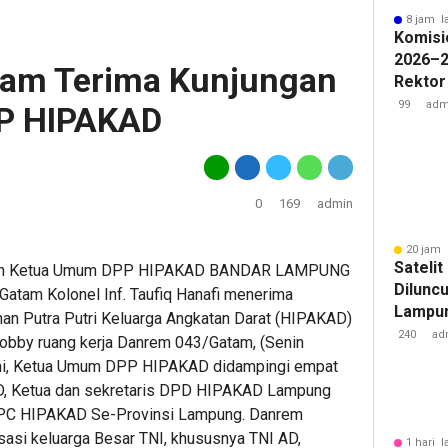
8 jam l
Komisi
2026–2
am Terima Kunjungan
Rektor
Pengua
99
adm
P HIPAKAD
Badan 
0
169
admin
20 jam 
Sateli
ngan Ketua Umum DPP HIPAKAD BANDAR LAMPUNG
Diluncu
Gatam Kolonel Inf. Taufiq Hanafi menerima
Lampun
n Putra Putri Keluarga Angkatan Darat (HIPAKAD)
Baru
240
ad
i lobby ruang kerja Danrem 043/Gatam, (Senin
 ini, Ketua Umum DPP HIPAKAD didampingi empat
D, Ketua dan sekretaris DPD HIPAKAD Lampung
Â DPC HIPAKAD Se-Provinsi Lampung. Danrem
sasi keluarga Besar TNI, khususnya TNI AD,
1 hari l