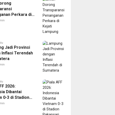
orong
aransi
anan Perkara di
 Lampung
min
alu
g Jadi Provinsi
 Inflasi Terendah
atera
min
alu
FF 2026:
ia Dibantai
 0-3 di Stadion
ari
min