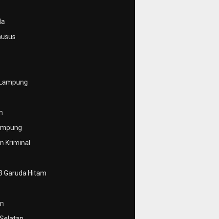
da
husus
 Lampung
n
ampung
 Kriminal
3 Garuda Hitam
n
Selatan