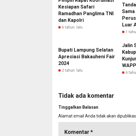
Pimpin Rapat Koordinasi
Tanda
Kesiapan Safari
Sama
Ramadhan Panglima TNI
Perus
dan Kapolri
Luar 
6 tahun lalu
1 tahu
Jalin 
Bupati Lampung Selatan
Kabup
Apresiasi Bakauheni Fair
Kunju
2024
WAPP
2 tahun lalu
6 tahu
Tidak ada komentar
Tinggalkan Balasan
Alamat email Anda tidak akan dipublikas
Komentar
*