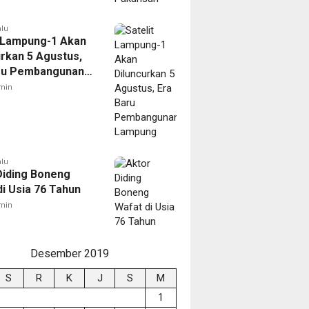
alu
t Lampung-1 Akan
urkan 5 Agustus,
ru Pembangunan
ng
min
alu
Diding Boneng
di Usia 76 Tahun
min
Desember 2019
S
R
K
J
S
M
1