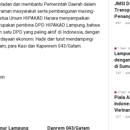
JMSI D
eladan dan membantu Pemerintah Daerah dalam
Transp
ntraman masyarakat serta pembangunan masing-
Penang
 Ketua Umum HIPAKAD Hariara menyampaikan
Kejati
497
ad
rupakan pembina DPD HIPAKAD Lampung, bahwa
atu DPD yang paling aktif di Indonesia, dengan
rdayaan ekonomi. Hadir dan turut mendampingi
m, para Kasi dan Kapenrem 043/Gatam.
1 hari l
Lampun
dengan
di Sum
147
ad
min
2 hari l
Piala A
Indones
Vietnam
Pakans
217
ad
nur Lampung
Danrem 043/Gatam