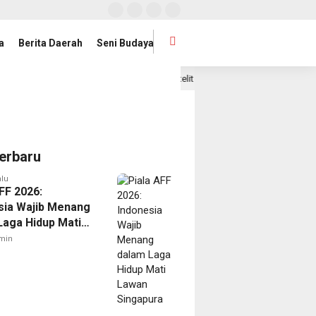
a
Berita Daerah
Seni Budaya
adan Publik
Satelit Lampung-1 Resmi Diluncurkan, Prov
20 jam lalu
erbaru
alu
FF 2026:
sia Wajib Menang
Laga Hidup Mati
Singapura
min