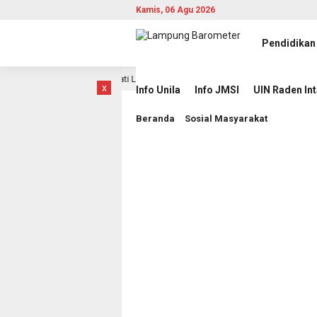
Kamis, 06 Agu 2026
Pendidikan
g dalam Laga Hidup Mati Lawan Singapura
Komisioner KI 
8 jam lalu
x
Info Unila
Info JMSI
UIN Raden In
Beranda
Sosial Masyarakat