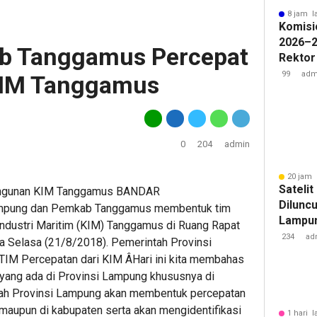
8 jam l
Komisi
2026–2
b Tanggamus Percepat
Rektor
Pengua
99
adm
IM Tanggamus
Badan 
0
204
admin
20 jam 
Sateli
ngunan KIM Tanggamus BANDAR
Diluncu
mpung dan Pemkab Tanggamus membentuk tim
Lampun
dustri Maritim (KIM) Tanggamus di Ruang Rapat
Baru
234
ad
 Selasa (21/8/2018). Pemerintah Provinsi
M Percepatan dari KIM ÂHari ini kita membahas
yang ada di Provinsi Lampung khususnya di
ah Provinsi Lampung akan membentuk percepatan
 maupun di kabupaten serta akan mengidentifikasi
1 hari l