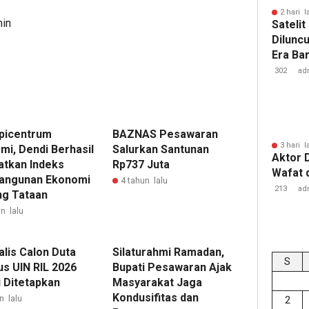
2 hari l
min
Sateli
Dilunc
Era Ba
Lampu
302
ad
Epicentrum
BAZNAS Pesawaran
3 hari l
mi, Dendi Berhasil
Salurkan Santunan
Aktor 
atkan Indeks
Rp737 Juta
Wafat 
angunan Ekonomi
4 tahun lalu
213
ad
g Tataan
n lalu
alis Calon Duta
‎Silaturahmi Ramadan,
S
s UIN RIL 2026
Bupati Pesawaran Ajak
 Ditetapkan
Masyarakat Jaga
Kondusifitas dan
n lalu
2