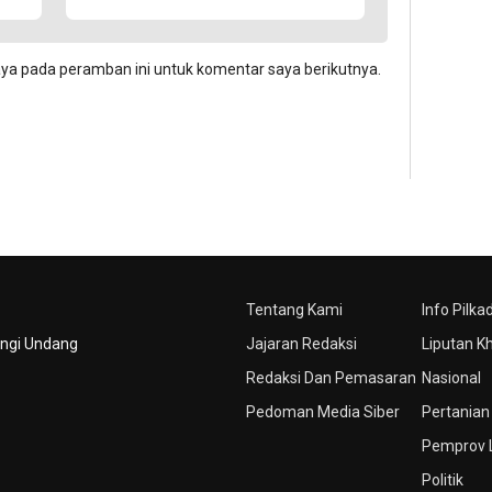
aya pada peramban ini untuk komentar saya berikutnya.
Tentang Kami
Info Pilka
ungi Undang
Jajaran Redaksi
Liputan K
Redaksi Dan Pemasaran
Nasional
Pedoman Media Siber
Pertanian
Pemprov
Politik