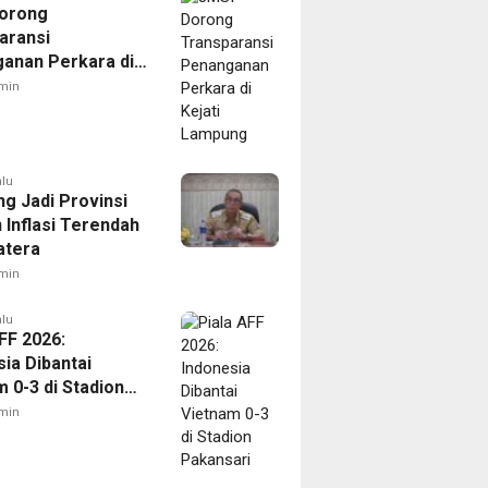
orong
aransi
anan Perkara di
 Lampung
min
alu
g Jadi Provinsi
 Inflasi Terendah
atera
min
alu
FF 2026:
ia Dibantai
 0-3 di Stadion
ari
min