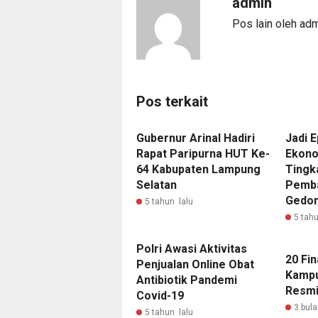
admin
Pos lain oleh ad
Pos terkait
Gubernur Arinal Hadiri
Jadi 
Rapat Paripurna HUT Ke-
Ekono
64 Kabupaten Lampung
Tingk
Selatan
Pemb
Gedon
5 tahun lalu
5 tahu
Polri Awasi Aktivitas
20 Fin
Penjualan Online Obat
Kampu
Antibiotik Pandemi
Resmi
Covid-19
3 bula
5 tahun lalu