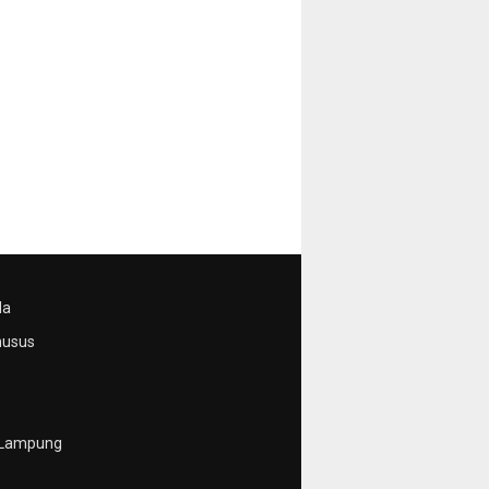
da
husus
 Lampung