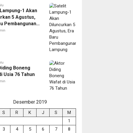
alu
t Lampung-1 Akan
urkan 5 Agustus,
ru Pembangunan
ng
min
alu
Diding Boneng
di Usia 76 Tahun
min
Desember 2019
S
R
K
J
S
M
1
3
4
5
6
7
8