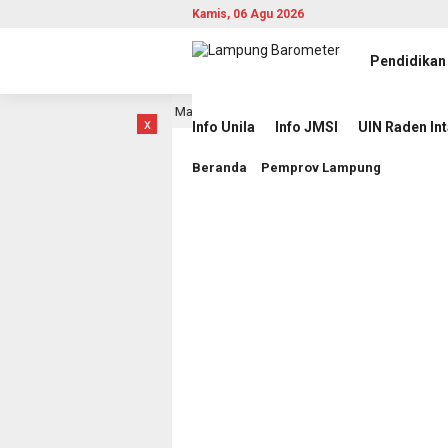
Kamis, 06 Agu 2026
Pendidikan
ang dalam Laga Hidup Mati Lawan Singapura
Komisioner K
8 jam lalu
x
Info Unila
Info JMSI
UIN Raden In
Beranda
Pemprov Lampung