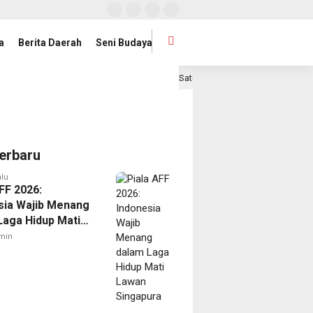
a
Berita Daerah
Seni Budaya
 Badan Publik
Satelit Lampung-1 Resmi Diluncurkan, Pr
20 jam lalu
erbaru
alu
FF 2026:
sia Wajib Menang
Laga Hidup Mati
Singapura
min