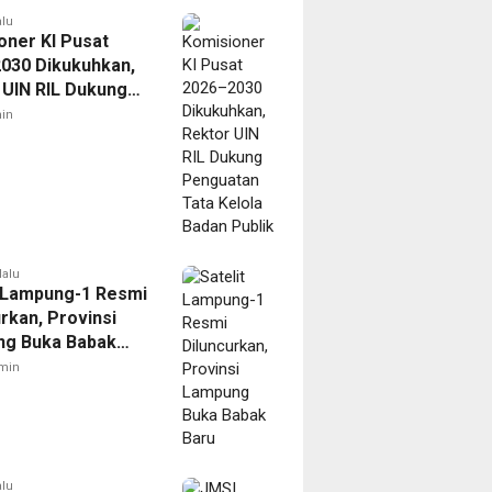
alu
oner KI Pusat
030 Dikukuhkan,
 UIN RIL Dukung
tan Tata Kelola
in
Publik
lalu
t Lampung-1 Resmi
rkan, Provinsi
g Buka Babak
min
alu