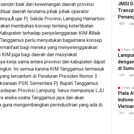
JMSI D
 sendiri baik dari kewenangan daerah provinsi
Transp
luar daerah terutama pihak pihak operator
Penang
innya,Â ujar Pj. Sekda Provinsi Lampung Hamartoni
Kejati
497
ad
akan membahas konsep tentang keterlibatan
Kabupaten terhadap penyelenggaraan KIM ÂBaik
anggamus perlu menyatukan bagaimana konsep
bermanfaat bagi mereka yang menyelenggarakan
1 hari l
 KIM juga bagi daerah dan masyrakat
Lampun
nya kerja sama antara provinsi dan kabupaten dapat
dengan
di Sum
ungkin. Ini semua karena KIM Tanggamus termasuk
 yang tercantum di Peraturan Presiden Nomor 3
147
ad
aksanaan PSN. Sementara Pj. Bupati Tanggamus
2 hari l
 kedepan Provinsi Lampung harus mempunyai LJU
Piala A
 aneka usaha Tanggamus jaya dan akan
Indones
a guna mengembangkan perindustrian yang ada di
Vietnam
Pakans
217
ad